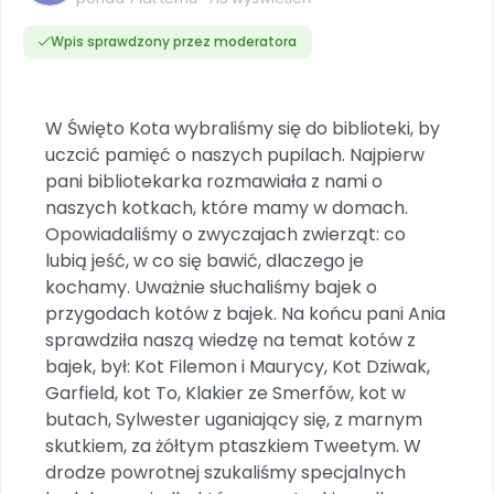
Dookoła Polski
INNE
SOCIAL MEDIA
Scenariusze i artykuły
Miesięczniki
Poznajemy regiony
Konferencje
Materiały z miesięcznika
Aktualne oraz archiwalne numery
Wpis sprawdzony przez moderatora
Ebooki
Facebook
Spotkania na dużą skalę
Sensosmyki
Nasze interaktywne ebooki
Aktualności
Pomoce dydaktyczne
Ebooki
Patronat BLIŻEJ PRZEDSZKOLA
Pakiet szkoleń
Multimedia i pliki
Materiały w formie cyfrowej
Strona WWW dla przedszkola
Instagram
Kompleksowe programy szkoleniowe
W Święto Kota wybraliśmy się do biblioteki, by
Literkowo
Gotowa w mniej niż 10 min • 14 dni bez opłat
Zobacz nas na Instagramie
uczcić pamięć o naszych pupilach. Najpierw
Plany tygodniowe
Wszystko dla przedszkoli
Nauka liter i głosek
Praca wychowawcza
Zamówienia hurtowe
pani bibliotekarka rozmawiała z nami o
POLECAMY
TikTok
∞
Pakiet bliżej MAX
Sprintem do maratonu
naszych kotkach, które mamy w domach.
Zobacz nas na TikToku
Bliżejprzedszkolne zestawy
Akademia Muzyki i Ruchu
Ruch i motywacja
Opowiadaliśmy o zwyczajach zwierząt: co
NA SKRÓTY
Zestawy do pobrania
Szkolenia muzyczne
YouTube
lubią jeść, w co się bawić, dlaczego je
Bliżej Pieska
Letnia wyprzedaż
Filmy edukacyjne
kochamy. Uważnie słuchaliśmy bajek o
Pomoc zwierzętom
Promocje w sklepie
POLECAMY
przygodach kotów z bajek. Na końcu pani Ania
sprawdziła naszą wiedzę na temat kotów z
Książka (dla) Przedszkolaka
Wybierz prezent
Nowości
Promowanie czytelnictwa
Przy zamówieniu prenumeraty
bajek, był: Kot Filemon i Maurycy, Kot Dziwak,
Garfield, kot To, Klakier ze Smerfów, kot w
Zapowiedzi
Zaplanuj rok przedszkolny
butach, Sylwester uganiający się, z marnym
Materiały na nowy rok
skutkiem, za żółtym ptaszkiem Tweetym. W
Polecamy
drodze powrotnej szukaliśmy specjalnych
Archiwalne numery