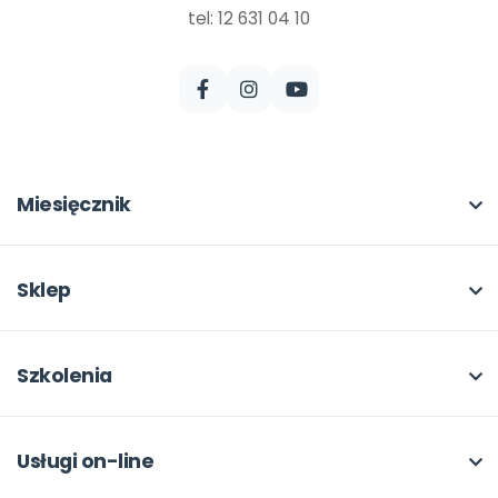
tel: 12 631 04 10
Miesięcznik
O miesięczniku
W numerze
Sklep
Scenariusze i artykuły
Pełna oferta
Pomoce dydaktyczne
Moje zakupy
Szkolenia
Archiwum
Dla autorów
O szkoleniach
Dla autorów
Odbiory i kontakt
Online
Usługi on-line