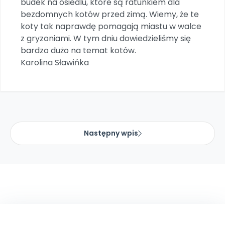
budek na osiedlu, które są ratunkiem dla
Promocje
bezdomnych kotów przed zimą. Wiemy, że te
Pomoc
koty tak naprawdę pomagają miastu w walce
z gryzoniami. W tym dniu dowiedzieliśmy się
bardzo dużo na temat kotów.
Karolina Sławińka
Następny wpis