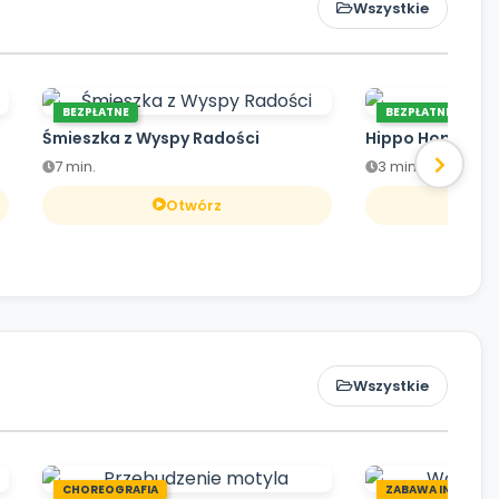
Wszystkie
BEZPŁATNE
BEZPŁATNE
Śmieszka z Wyspy Radości
Hippo Hop
7 min.
3 min.
Otwórz
O
Wszystkie
CHOREOGRAFIA
ZABAWA INTEGRA