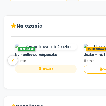
Na czasie
BEZPŁATNE
KUMPELKOW
Kumpelkowa książeczka
Uszko - mist
3 min.
7 min.
Otwórz
Od