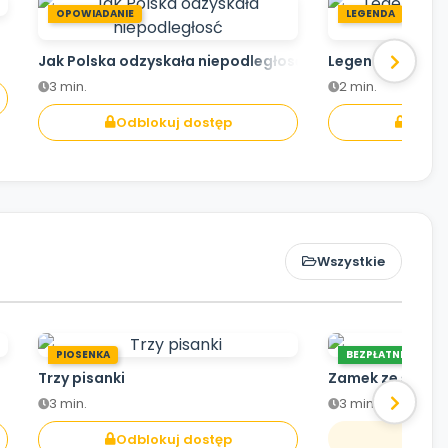
OPOWIADANIE
LEGENDA
Jak Polska odzyskała niepodległosć
Legenda o Lechu
3 min.
2 min.
Odblokuj dostęp
Odblo
Wszystkie
PIOSENKA
BEZPŁATNE
Trzy pisanki
Zamek ze śnieg
3 min.
3 min.
O
Odblokuj dostęp