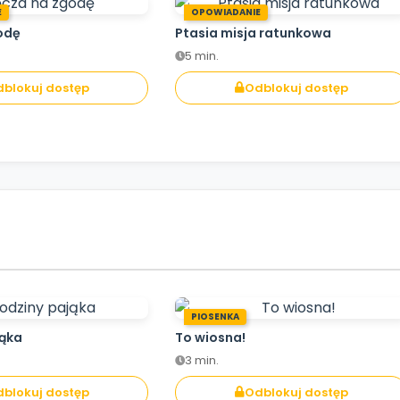
E
OPOWIADANIE
odę
Ptasia misja ratunkowa
5 min.
blokuj dostęp
Odblokuj dostęp
PIOSENKA
jąka
To wiosna!
3 min.
blokuj dostęp
Odblokuj dostęp