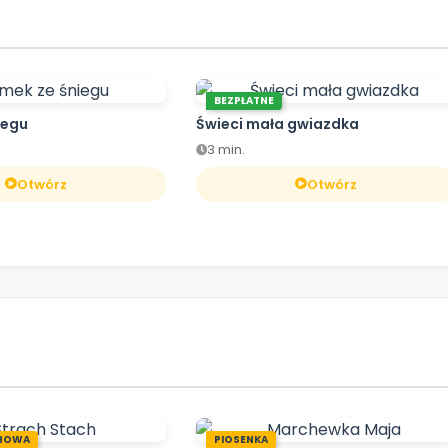
BEZPŁATNE
iegu
Świeci mała gwiazdka
3 min.
Otwórz
Otwórz
HOWA
PIOSENKA