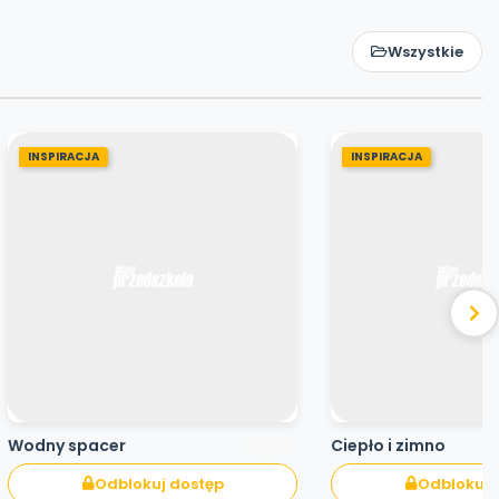
Wszystkie
INSPIRACJA
INSPIRACJA
Wodny spacer
Ciepło i zimno
Odblokuj dostęp
Odblokuj 