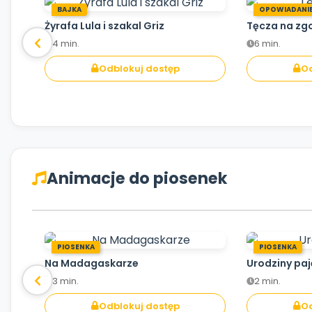
BAJKA
OPOWIADANI
Żyrafa Lula i szakal Griz
Tęcza na zg
4 min.
6 min.
Odblokuj dostęp
Od
Animacje do piosenek
PIOSENKA
PIOSENKA
Na Madagaskarze
Urodziny pa
3 min.
2 min.
Odblokuj dostęp
Od