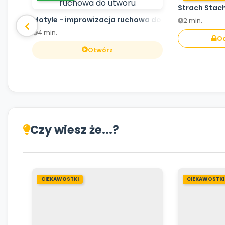
Strach Stac
Motyle - improwizacja ruchowa do utworu
2 min.
4 min.
Od
Otwórz
Czy wiesz że...?
CIEKAWOSTKI
CIEKAWOSTKI