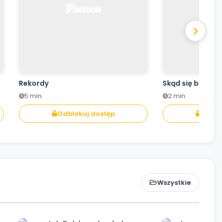
Rekordy
Skąd się bierze 
5 min.
2 min.
Odblokuj dostęp
Odblo
Wszystkie