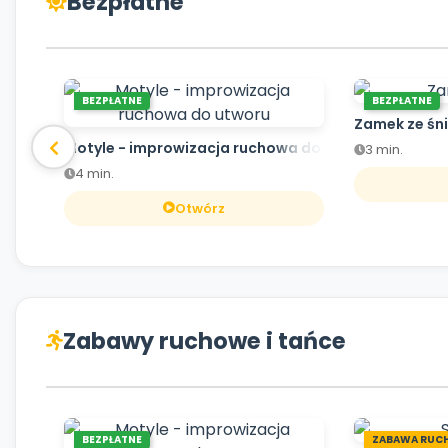
Bezpłatne
BEZPŁATNE
BEZPŁATNE
Zamek ze śn
Motyle - improwizacja ruchowa do utworu
3 min.
4 min.
Otwórz
Zabawy ruchowe i tańce
BEZPŁATNE
ZABAWA RUC