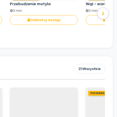
Przebudzenie motyla
Wąż - wariant Ś
3 min.
3 min.
Odblokuj dostęp
Odblo
Wszystkie
PIOSENKA