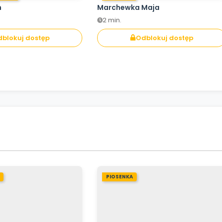
h
Marchewka Maja
2 min.
blokuj dostęp
Odblokuj dostęp
PIOSENKA