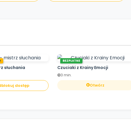
O
BEZPŁATNE
rz słuchania
Czuciaki z Krainy Emocji
3 min.
Otwórz
blokuj dostęp