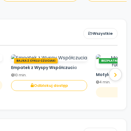
Wszystkie
BAJKA Z CYKLU CZUCIAKI
BEZPŁATNE
Empatek z Wyspy Współczucia
Motyle - impro
10 min.
4 min.
Odblokuj dostęp
O