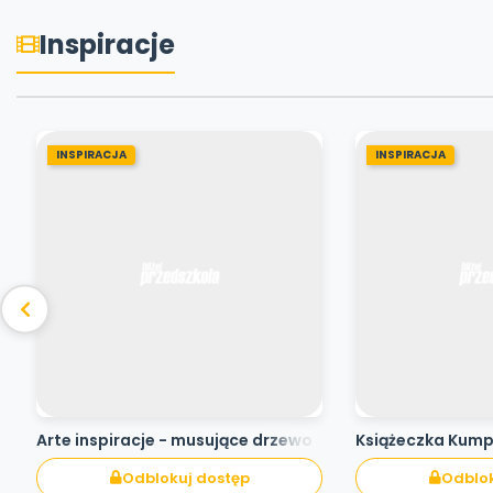
Inspiracje
INSPIRACJA
INSPIRACJA
Arte inspiracje - musujące drzewo
Książeczka Kum
Odblokuj dostęp
Odblok