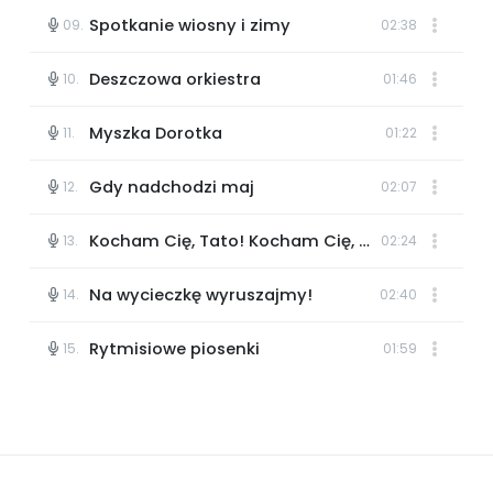
Archiwalne numery
Nowość
Nowość
Spotkanie wiosny i zimy
09.
02:38
Promocje
Pomoc
Deszczowa orkiestra
10.
01:46
Myszka Dorotka
11.
01:22
Całkiem nowe zabawy dywanowe
Wrześniowe rytmy
Gdy nadchodzi maj
12.
02:07
Odblokuj dostęp
Odblokuj dostęp
Kocham Cię, Tato! Kocham Cię, Mamo!
13.
02:24
Na wycieczkę wyruszajmy!
14.
02:40
Audiobooki - Bliżej
Rytmisiowe piosenki
15.
01:59
Wszystkie
przedszkola
Audiobooki
z propozycjami zajęć
z