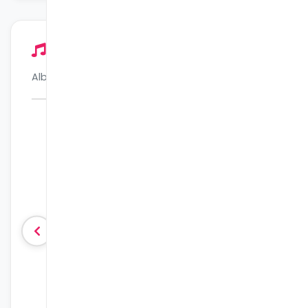
Lato
Albumy muzyczne
Nowość
z propozycjami zajęć
Muzyczne Pory Roku. Lato
Lato. Zabaw
16 utworów
22 utworów