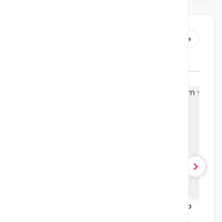
Wszystkie
elki przedszkola
zerwiec i LATO. Piosenki z miesięcznika „Bliżej przedszkola”
Vademecum - lato
4 utworów
40 utworów