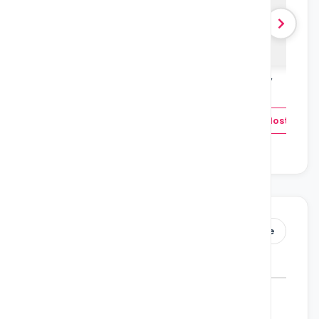
ie śmiejcie się ze mnie
Będę samodzielny
utwór
1 utwór
Odblokuj dostęp
Odblokuj dostęp
Wszystkie