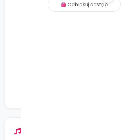
Odblokuj dostęp
Ogródki ze smakiem (komplet audiobooków)
Klimatyczn
3 utwory
6 utworów
Odblokuj dostęp
Okolicznościowe