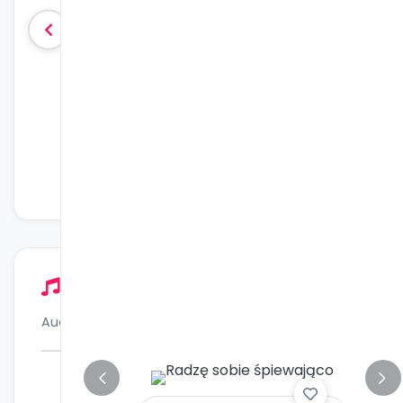
Zacharek i zabawka, której nie można kupić
Dwa odkryc
1 utwór
1 utwór
Odblokuj dostęp
Odb
Audiobooki - Inni wydawcy
Audiobooki