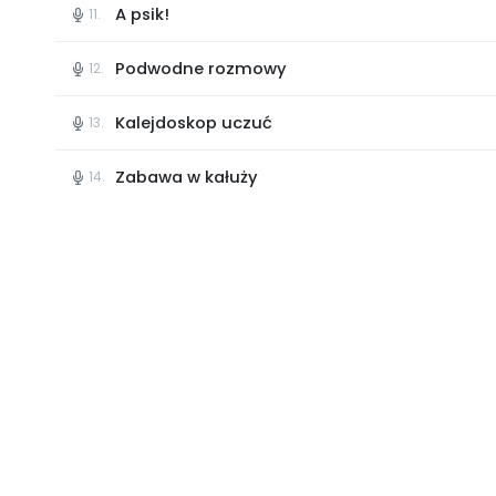
A psik!
11.
Podwodne rozmowy
12.
Kalejdoskop uczuć
13.
Zabawa w kałuży
14.
z propozycjami zajęć