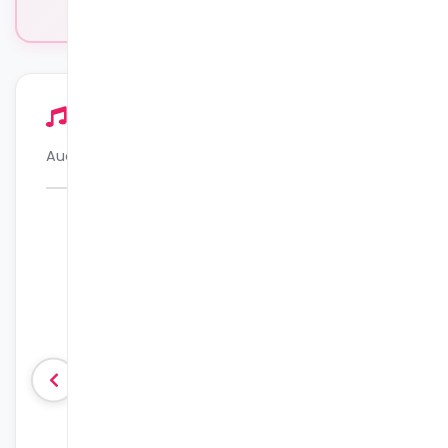
Audiobooki - Bliżej przedszkola
Audiobooki
z propozycjami zajęć