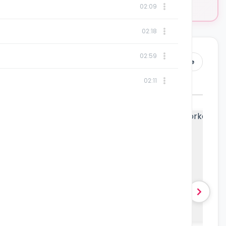
02:09
02:18
02:59
Wszystkie
02:11
Polecamy