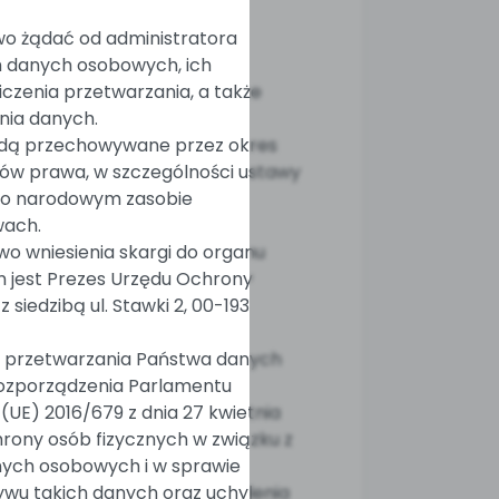
wo żądać od administratora
 danych osobowych, ich
iczenia przetwarzania, a także
nia danych.
dą przechowywane przez okres
sów prawa, w szczególności ustawy
 r. o narodowym zasobie
wach.
wo wniesienia skargi do organu
 jest Prezes Urzędu Ochrony
iedzibą ul. Stawki 2, 00-193
 przetwarzania Państwa danych
1 rozporządzenia Parlamentu
 (UE) 2016/679 z dnia 27 kwietnia
hrony osób fizycznych w związku z
ych osobowych i w sprawie
wu takich danych oraz uchylenia