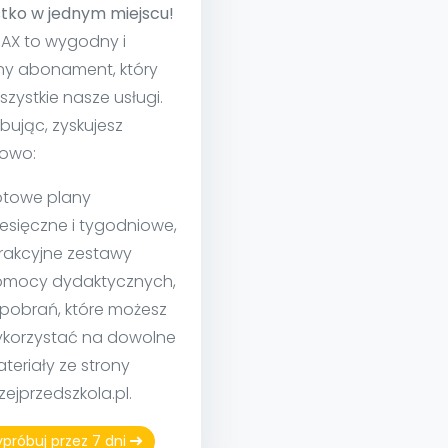
tko w jednym miejscu!
MAX to wygodny i
ny abonament, który
szystkie nasze usługi.
bując, zyskujesz
owo:
towe plany
esięczne i tygodniowe,
rakcyjne zestawy
mocy dydaktycznych,
 pobrań, które możesz
korzystać na dowolne
teriały ze strony
izejprzedszkola.pl.
próbuj przez 7 dni