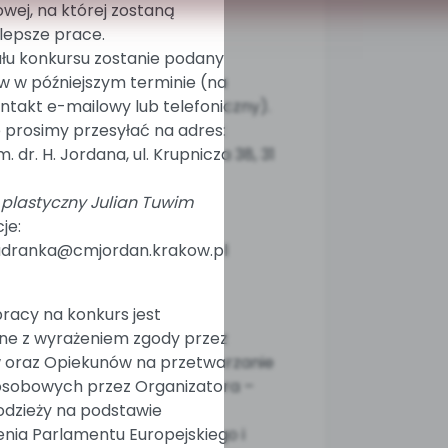
ej, na której zostaną
lepsze prace.
ału konkursu zostanie podany
 w późniejszym terminie (na
ntakt e-mailowy lub telefoniczny).
 prosimy przesyłać na adres:
 dr. H. Jordana, ul. Krupnicza 38, 31
 plastyczny Julian Tuwim
je:
adranka@cmjordan.krakow.pl
racy na konkurs jest
e z wyrażeniem zgody przez
 oraz Opiekunów na przetwarzanie
osobowych przez Organizatora –
dzieży na podstawie
nia Parlamentu Europejskiego i