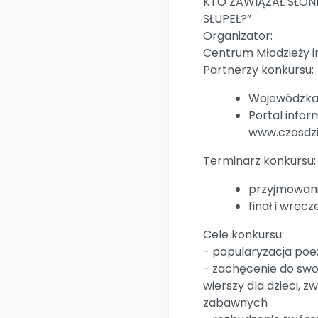
KTO ZAWIĄZAŁ SŁON
SŁUPEŁ?”
Organizator:
Centrum Młodzieży i
Partnerzy konkursu:
Wojewódzka 
Portal info
www.czasdzi
Terminarz konkursu:
przyjmowanie
finał i wręcz
Cele konkursu:
- popularyzacja poez
- zachęcenie do swob
wierszy dla dzieci, 
zabawnych