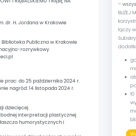
IOWI TRĄBALSKIEMU TRĄBĘ NA
– wszys
BLIŻEJ 
korzyst
m. dr. H. Jordana w Krakowie
łączy w
Subskry
Biblioteka Publiczna w Krakowie
dodatk
rmacyjno-rozrywkowy
eci.pl
go
mi
at
 prac: do 25 października 2024 r.
po
enie nagród: 14 listopada 2024 r.
10
wy
ji dziecięcej
ma
odnej interpretacji plastycznej
bl
zwłaszcza humorystycznych i
Wy