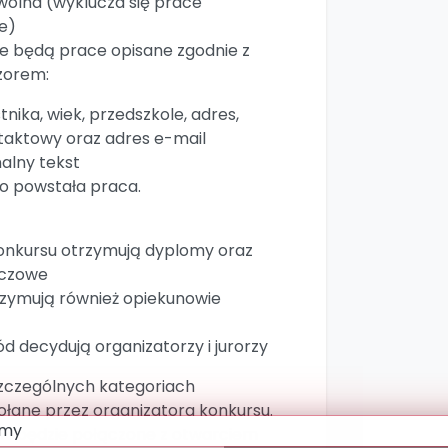
wolna (wyklucza się prace
e)
 będą prace opisane zgodnie z
orem:
tnika, wiek, przedszkole, adres,
ntaktowy oraz adres e-mail
alny tekst
go powstała praca.
onkursu otrzymują dyplomy oraz
eczowe
zymują również opiekunowie
ród decydują organizatorzy i jurorzy
zczególnych kategoriach
ołane przez organizatora konkursu.
ów będzie połączone z otwarciem