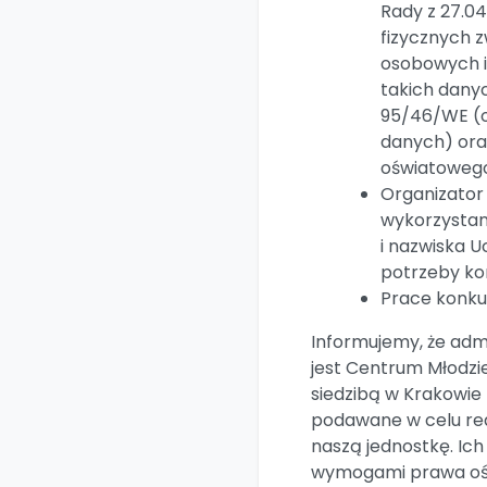
Rady z 27.04
fizycznych 
osobowych i
takich dany
95/46/WE (o
danych) ora
oświatoweg
Organizator
wykorzystan
i nazwiska 
potrzeby ko
Prace konku
Informujemy, że ad
jest Centrum Młodzie
siedzibą w Krakowie p
podawane w celu rea
naszą jednostkę. Ich
wymogami prawa oś