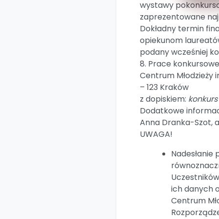
wystawy pokonkursow
zaprezentowane naj
Dokładny termin fin
opiekunom laureatów
podany wcześniej ko
8. Prace konkursowe
Centrum Młodzieży im.
– 123 Kraków
z dopiskiem:
konkurs
Dodatkowe informac
Anna Dranka-Szot, 
UWAGA!
Nadesłanie p
równoznaczn
Uczestników
ich danych 
Centrum Mło
Rozporządze