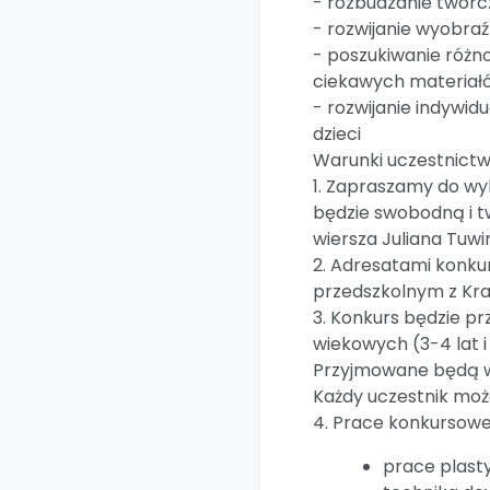
- rozbudzanie twórcz
- rozwijanie wyobraź
- poszukiwanie różn
ciekawych materiałó
- rozwijanie indywid
dzieci
Warunki uczestnictw
1. Zapraszamy do wy
będzie swobodną i t
wiersza Juliana Tuwi
2. Adresatami konkur
przedszkolnym z Kra
3. Konkurs będzie p
wiekowych (3-4 lat i 
Przyjmowane będą w
Każdy uczestnik moż
4. Prace konkursowe
prace plast