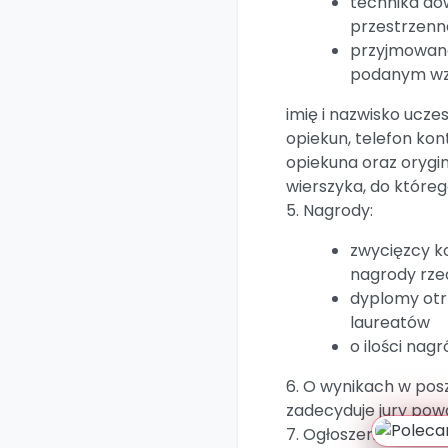
technika do
przestrzenn
przyjmowane
podanym wz
imię i nazwisko uczes
opiekun, telefon ko
opiekuna oraz orygin
wierszyka, do które
5. Nagrody:
zwycięzcy k
nagrody rz
dyplomy otr
laureatów
o ilości nag
6. O wynikach w pos
zadecyduje jury pow
7. Ogłoszenie wynik