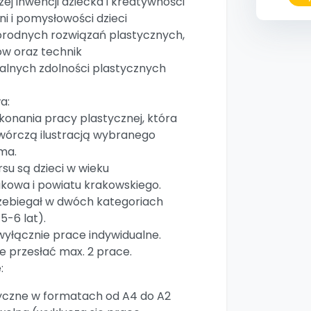
ej inwencji dziecka i kreatywności
ni i pomysłowości dzieci
orodnych rozwiązań plastycznych,
w oraz technik
ualnych zdolności plastycznych
a:
konania pracy plastycznej, która
wórczą ilustracją wybranego
ma.
su są dzieci w wieku
kowa i powiatu krakowskiego.
rzebiegał w dwóch kategoriach
5-6 lat).
yłącznie prace indywidualne.
e przesłać max. 2 prace.
:
yczne w formatach od A4 do A2