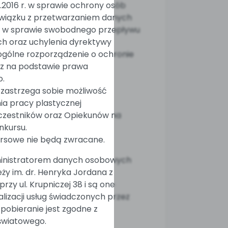
.2016 r. w sprawie ochrony osób
związku z przetwarzaniem danych
 w sprawie swobodnego przepływu
ch oraz uchylenia dyrektywy
gólne rozporządzenie o ochronie
z na podstawie prawa
o.
 zastrzega sobie możliwość
ia pracy plastycznej
Uczestników oraz Opiekunów na
nkursu.
rsowe nie będą zwracane.
ministratorem danych osobowych
ży im. dr. Henryka Jordana z
rzy ul. Krupniczej 38 i są one
lizacji usług świadczonych przez
 pobieranie jest zgodne z
wiatowego.