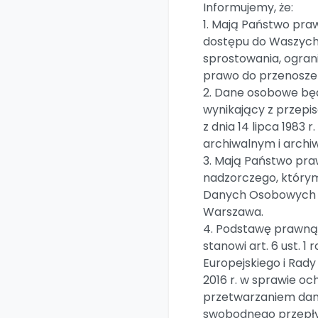
Informujemy, że:
1. Mają Państwo pra
dostępu do Waszych
sprostowania, ogran
prawo do przenosze
2. Dane osobowe bę
wynikający z przepi
z dnia 14 lipca 1983
archiwalnym i archi
3. Mają Państwo pra
nadzorczego, którym
Danych Osobowych z s
Warszawa.
4. Podstawę prawną
stanowi art. 6 ust. 
Europejskiego i Rady
2016 r. w sprawie oc
przetwarzaniem dan
swobodnego przepły