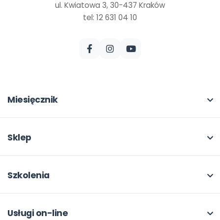
ul. Kwiatowa 3, 30-437 Kraków
tel: 12 631 04 10
Miesięcznik
O miesięczniku
W numerze
Sklep
Scenariusze i artykuły
Pełna oferta
Pomoce dydaktyczne
Moje zakupy
Szkolenia
Archiwum
Dla autorów
O szkoleniach
Dla autorów
Odbiory i kontakt
Online
Usługi on-line