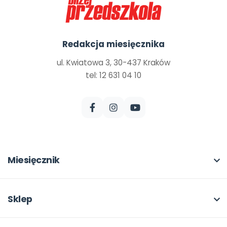
Redakcja miesięcznika
ul. Kwiatowa 3, 30-437 Kraków
tel: 12 631 04 10
Miesięcznik
O miesięczniku
W numerze
Sklep
Scenariusze i artykuły
Pełna oferta