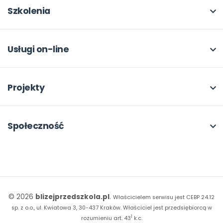
Pomoce dydaktyczne
Moje zakupy
Szkolenia
Archiwum
Dla autorów
O szkoleniach
Dla autorów
Odbiory i kontakt
Online
Usługi on-line
Program Skarbonka
Otwarte
bliżej MAX
Rabat dla przedszkoli
Dla rad pedagogicznych
Moja Płytoteka
Projekty
Konferencje
Platforma Edukacyjna
Wszystkie projekty
18. FORUM
Kiosk online
Kumpelkowo
Społeczność
E-booki
Literkowo
Wpisy
Strona WWW dla przedszkola
Czuciaki
Konkursy
Witaminki
Facebook
© 2026
blizejprzedszkola.pl
.
Właścicielem serwisu jest CEBP 24.12
Dookoła Polski
Instagram
sp. z o.o., ul. Kwiatowa 3, 30-437 Kraków.
Właściciel jest przedsiębiorcą w
1
Sensosmyki
rozumieniu art. 43
k.c.
YouTube