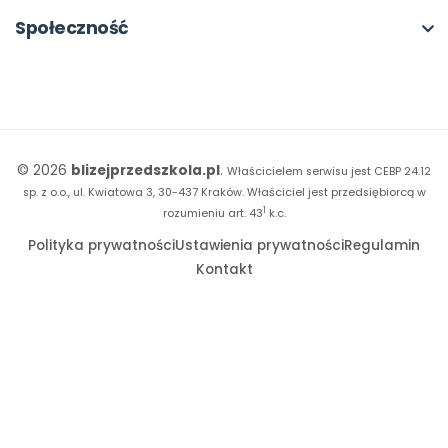
18. FORUM
Kiosk online
Kumpelkowo
Społeczność
E-booki
Literkowo
Wpisy
Strona WWW dla przedszkola
Czuciaki
Konkursy
Witaminki
Facebook
© 2026
blizejprzedszkola.pl
.
Właścicielem serwisu jest CEBP 24.12
Dookoła Polski
Instagram
sp. z o.o., ul. Kwiatowa 3, 30-437 Kraków.
Właściciel jest przedsiębiorcą w
1
Sensosmyki
rozumieniu art. 43
k.c.
YouTube
Polityka prywatności
Ustawienia prywatności
Regulamin
Sprintem do maratonu
Kontakt
Bliżej Pieska
Książka (dla) Przedszkolaka