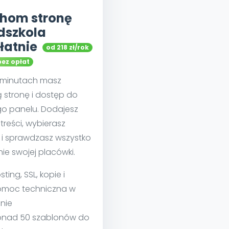
hom stronę
dszkola
łatnie
od 218 zł/rok
bez opłat
u minutach masz
 stronę i dostęp do
go panelu. Dodajesz
treści, wybierasz
 i sprawdzasz wszystko
nie swojej placówki.
sting, SSL, kopie i
moc techniczna w
nie
nad 50 szablonów do