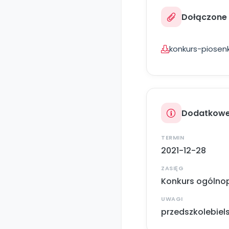
Dołączone p
konkurs-piosenk
Dodatkowe
TERMIN
2021-12-28
ZASIĘG
Konkurs ogólnop
UWAGI
przedszkolebie