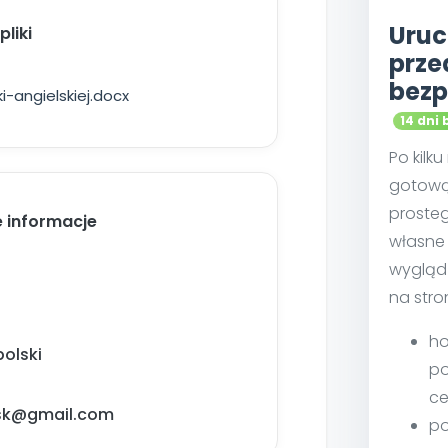
Uruc
liki
prze
bezp
i-angielskiej.docx
14 dni 
Po kilk
gotową
proste
 informacje
własne 
wygląd
na stro
ho
olski
po
ce
lsk@gmail.com
po