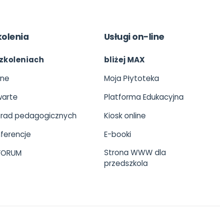
kolenia
Usługi on-line
zkoleniach
bliżej MAX
ine
Moja Płytoteka
arte
Platforma Edukacyjna
 rad pedagogicznych
Kiosk online
ferencje
E-booki
Strona WWW dla
 FORUM
przedszkola