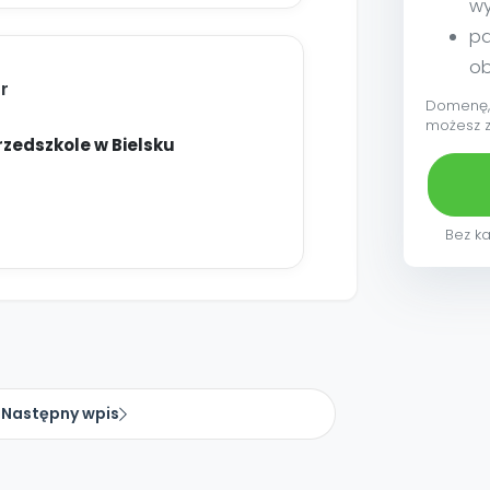
w
pa
ob
r
Domenę, 
możesz 
zedszkole w Bielsku
Bez ka
Następny wpis