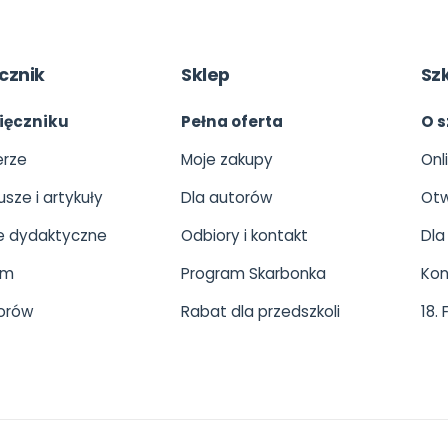
cznik
Sklep
Sz
ięczniku
Pełna oferta
O s
rze
Moje zakupy
Onl
usze i artykuły
Dla autorów
Otw
 dydaktyczne
Odbiory i kontakt
Dla
um
Program Skarbonka
Kon
orów
Rabat dla przedszkoli
18.