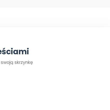
eściami
a swoją skrzynkę