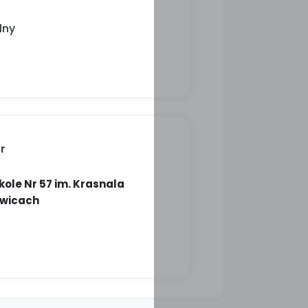
lny
r
kole Nr 57 im. Krasnala
owicach