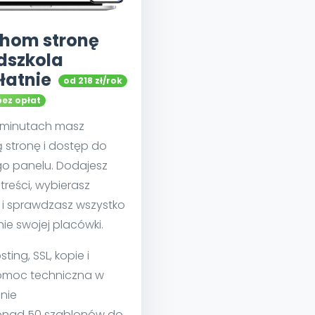
hom stronę
dszkola
łatnie
od 218 zł/rok
bez opłat
u minutach masz
 stronę i dostęp do
go panelu. Dodajesz
treści, wybierasz
 i sprawdzasz wszystko
nie swojej placówki.
sting, SSL, kopie i
moc techniczna w
nie
nad 50 szablonów do