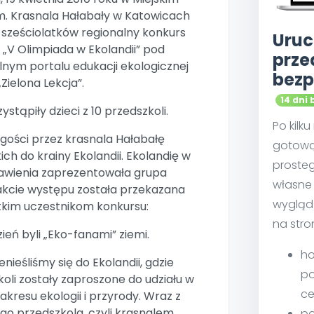
im. Krasnala Hałabały w Katowicach
 sześciolatków regionalny konkurs
Uruc
 „V Olimpiada w Ekolandii” pod
prze
ym portalu edukacji ekologicznej
bezp
„Zielona Lekcja”.
14 dni 
stąpiły dzieci z 10 przedszkoli.
Po kilk
 gości przez krasnala Hałabałę
gotową
ch do krainy Ekolandii. Ekolandię w
proste
awienia zaprezentowała grupa
własne 
rakcie występu została przekazana
wygląd
tkim uczestnikom konkursu:
na stro
ień byli „Eko-fanami” ziemi.
ho
ieśliśmy się do Ekolandii, gdzie
po
koli zostały zaproszone do udziału w
ce
kresu ekologii i przyrody. Wraz z
o przedszkola, czyli krasnalem
po