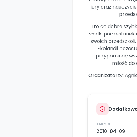
jury oraz nauczyci
przedsz
I to co dobre szybk
słodki poczęstunek 
swoich przedszkoli
Ekolandii pozost
przypominać wszy
miłość do 
Organizatorzy: Agni
Dodatkowe
TERMIN
2010-04-09