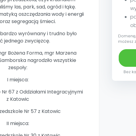
iśmy las, park, sad, ogród i łąkę.
w
ematyką oszczędzania wody i energii
pa
raz segregacją śmieci.
ob
ł bardzo wyrównany i trudno było
Domenę, 
ić jednego zwycięzcę.
możesz 
 mgr Bożena Forma, mgr Marzena
Samborska nagrodziło wszystkie
zespoły:
Bez ka
I miejsca:
e Nr 67 z Oddziałami Integracyjnymi
z Katowic
rzedszkole Nr 57 z Katowic
II miejsca:
rzedszkole Nr 30 z Katowic