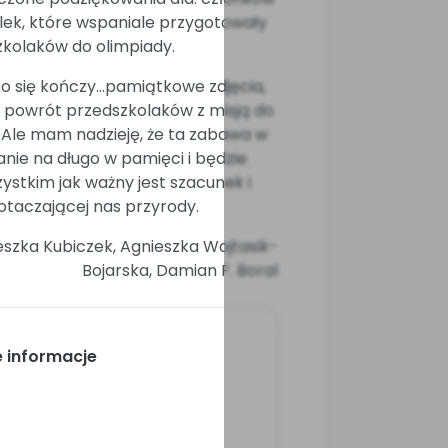
elek, które wspaniale przygotowały
kolaków do olimpiady.
o się kończy...pamiątkowe zdjęcia,
i powrót przedszkolaków z misją do
. Ale mam nadzieję, że ta zabawa w
anie na długo w pamięci i będzie
stkim jak ważny jest szacunek i
otaczającej nas przyrody.
eszka Kubiczek, Agnieszka Wojtasik-
Bojarska, Damian F. Boral
 informacje