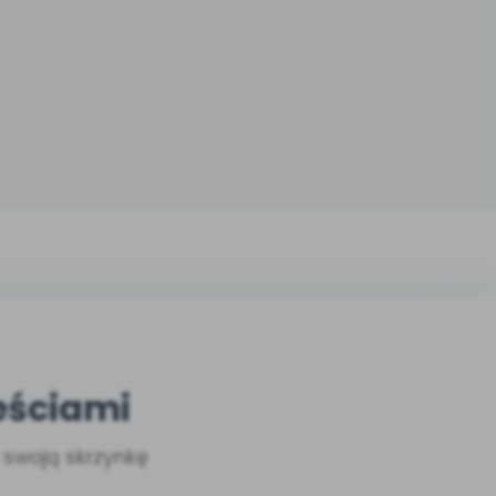
eściami
a swoją skrzynkę