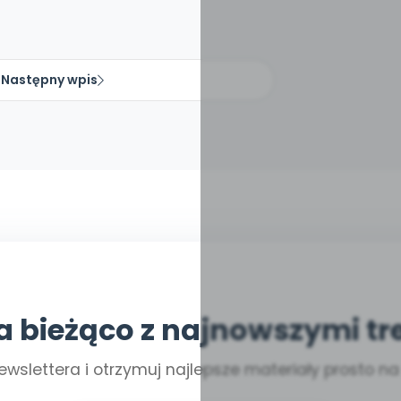
Następny wpis
a bieżąco z najnowszymi tr
ewslettera i otrzymuj najlepsze materiały prosto n