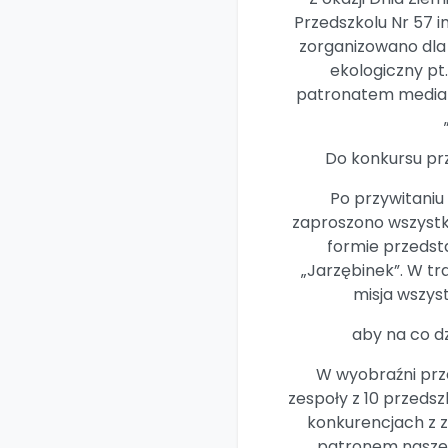
Przedszkolu Nr 57 
zorganizowano dla
ekologiczny pt.
patronatem medialn
Do konkursu przy
Po przywitaniu
zaproszono wszystki
formie przedst
„Jarzębinek”. W t
misja wszys
aby na co dz
W wyobraźni przen
zespoły z 10 przedsz
konkurencjach z za
patronem naszeg