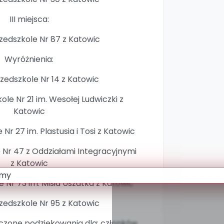
III miejsca:
rzedszkole Nr 87 z Katowic
Wyróżnienia:
rzedszkole Nr 14 z Katowic
ole Nr 21 im. Wesołej Ludwiczki z
Katowic
 Nr 27 im. Plastusia i Tosi z Katowic
e Nr 47 z Oddziałami Integracyjnymi
z Katowic
e Nr 73 im. Misia Uszatka z Katowic
rzedszkole Nr 95 z Katowic
czone podziękowania dla: członków