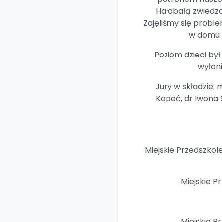
Hałabałą zwiedzal
Zajęliśmy się probl
w domu o
Poziom dzieci by
wyłon
Jury w składzie:
Kopeć, dr Iwona 
Miejskie Przedszkol
Miejskie P
Miejskie P