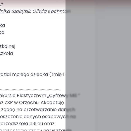
!
nika Szołtysik, Oliwia Kochman
cka
ca
zkolnej
szkola
iał mojego dziecka ( imię i
...................................................................
kursie Plastycznym „Cyfrowy Miś ”
z ZSP w Orzechu. Akceptuję
m zgodę na przetwarzanie danych
eszczenie danych osobowych na
 przedszkola p31.eu oraz
, prezentację pracy na wystawie