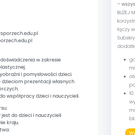
– wszys
BLIŻEJ 
korzyst
łączy w
zsporzech.edu.pl
Subskry
orzech.edu.pl
dodatk
go
doświadczenia w zakresie
lastycznej.
mi
yobraźni i pomysłowości dzieci.
at
e dzieciom prezentacji własnych
po
rczych.
10
o współpracy dzieci i nauczycieli.
wy
rsu:
ma
est do dzieci i nauczycieli
bl
ie kraju.
twa:
Wy