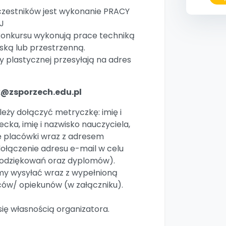
zestników jest wykonanie PRACY
J
konkursu wykonują prace techniką
ską lub przestrzenną.
y plastycznej przesyłają na adres
k@zsporzech.edu.pl
eży dołączyć metryczkę: imię i
ecka, imię i nazwisko nauczyciela,
 placówki wraz z adresem
ołączenie adresu e-mail w celu
podziękowań oraz dyplomów).
my wysyłać wraz z wypełnioną
ców/ opiekunów (w załączniku).
się własnością organizatora.