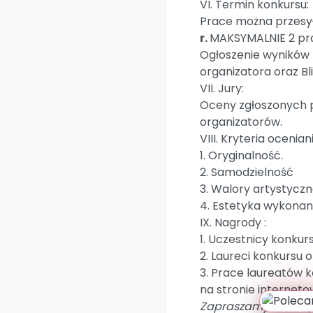
VI. Termin konkursu:
Prace można przesyła
r.
MAKSYMALNIE 2 pra
Ogłoszenie wyników n
organizatora oraz Bl
VII. Jury:
Oceny zgłoszonych 
organizatorów.
VIII. Kryteria ocenian
1. Oryginalność.
2. Samodzielność
3. Walory artystyczn
4. Estetyka wykonan
IX. Nagrody :
1. Uczestnicy konku
2. Laureci konkursu
3. Prace laureatów
na stronie interneto
Zapraszamy do wzięc