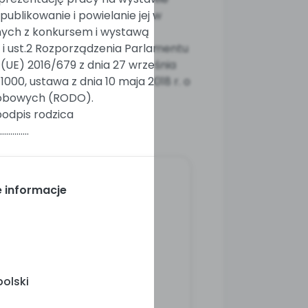
ublikowanie i powielanie jej w
nych z konkursem i wystawą
. 1 i ust.2 Rozporządzenia Parlamentu
 (UE) 2016/679 z dnia 27 września
 1000, ustawa z dnia 10 maja 2018 r. o
sobowych (RODO).
podpis rodzica
..............
 informacje
olski