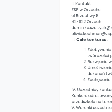
II. Kontakt
ZSP w Orzechu
ul Brzechwy 8
42-622 Orzech
dominika.szoltysik@
oliwia.kochman@zsp
III.
Cele konkursu:
Zdobywanie 
twórczości p
Rozwijanie w
Umożliwieni
dokonań twó
Zachęcanie d
IV. Uczestnicy konku
Konkurs adresowany j
przedszkola na teren
V. Warunki uczestnic