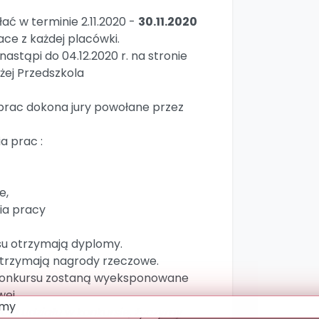
ć w terminie 2.11.2020 -
30.11.2020
ce z każdej placówki.
astąpi do 04.12.2020 r. na stronie
iżej Przedszkola
prac dokona jury powołane przez
ia prac :
e,
ia pracy
rsu otrzymają dyplomy.
 otrzymają nagrody rzeczowe.
 konkursu zostaną wyeksponowane
wej.
ia udziału w konkursie, życzymy