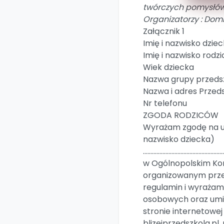
twórczych pomysłów
Organizatorzy : Domi
Załącznik 1
Imię i nazwisko dzie
Imię i nazwisko rodzi
Wiek dziecka
Nazwa grupy przeds
Nazwa i adres Przed
Nr telefonu
ZGODA RODZICÓW
Wyrażam zgodę na udz
nazwisko dziecka)
…....................................................
w Ogólnopolskim Kon
organizowanym prze
regulamin i wyraża
osobowych oraz umi
stronie internetowej
blizejprzedszkola.pl