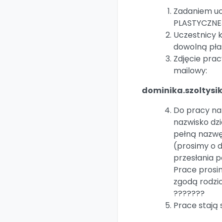
Zadaniem uc
PLASTYCZNE
Uczestnicy 
dowolną pła
Zdjęcie prac
mailowy:
dominika.szoltysi
Do pracy nal
nazwisko dzi
pełną nazwę
(prosimy o d
przesłania 
Prace prosi
zgodą rodzi
???????
Prace stają 