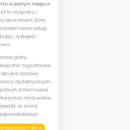
tko w jednym miejscu!
MAX to wygodny i
ny abonament, który
szystkie nasze usługi.
bując, zyskujesz
owo:
towe plany
esięczne i tygodniowe,
rakcyjne zestawy
mocy dydaktycznych,
 pobrań, które możesz
korzystać na dowolne
teriały ze strony
izejprzedszkola.pl.
próbuj przez 7 dni