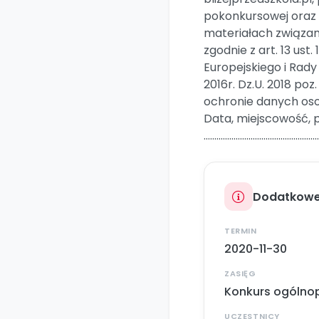
pokonkursowej oraz p
materiałach związa
zgodnie z art. 13 ust
Europejskiego i Rady
2016r. Dz.U. 2018 poz.
ochronie danych o
Data, miejscowość, 
…...................................................
Dodatkowe
TERMIN
2020-11-30
ZASIĘG
Konkurs ogólnop
UCZESTNICY