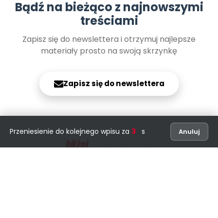
Bądź na bieżąco z najnowszymi
treściami
Zapisz się do newslettera i otrzymuj najlepsze
materiały prosto na swoją skrzynkę
Zapisz się do newslettera
Przeniesienie do kolejnego wpisu za
2
s
Anuluj
Redakcja miesięcznika
ul. Kwiatowa 3, 30-437 Kraków
tel: 12 631 04 10