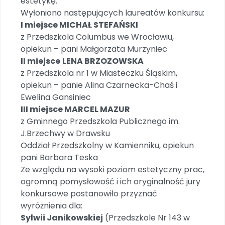
estetykę.
Wyłoniono następujących laureatów konkursu:
I miejsce MICHAŁ STEFAŃSKI
z Przedszkola Columbus we Wrocławiu,
opiekun – pani Małgorzata Murzyniec
II miejsce
LENA BRZOZOWSKA
z Przedszkola nr 1 w Miasteczku Śląskim,
opiekun – panie Alina Czarnecka-Chaś i
Ewelina Gansiniec
III miejsce MARCEL MAZUR
z Gminnego Przedszkola Publicznego im.
J.Brzechwy w Drawsku
Oddział Przedszkolny w Kamienniku, opiekun
pani Barbara Teska
Ze względu na wysoki poziom estetyczny prac,
ogromną pomysłowość i ich oryginalność jury
konkursowe postanowiło przyznać
wyróżnienia dla:
Sylwii Janikowskiej
(Przedszkole Nr 143 w