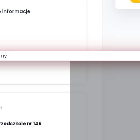
 informacje
olski
r
edszkole nr 145