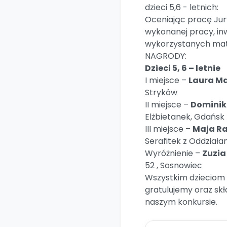
dzieci 5,6 - letnich:
Oceniając pracę Jur
wykonanej pracy, in
wykorzystanych mate
NAGRODY:
Dzieci 5, 6 – letnie
I miejsce –
Laura M
Stryków
II miejsce –
Dominik
Elżbietanek, Gdańsk
III miejsce –
Maja R
Serafitek z Oddział
Wyróżnienie –
Zuzia
52 , Sosnowiec
Wszystkim dzieciom 
gratulujemy oraz sk
naszym konkursie.