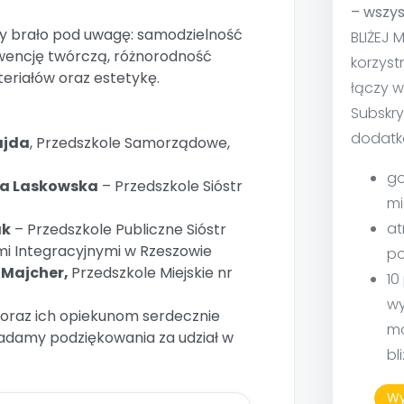
– wszys
y brało pod uwagę: samodzielność
BLIŻEJ 
wencję twórczą, różnorodność
korzyst
riałów oraz estetykę.
łączy w
Subskry
dodatk
ajda
, Przedszkole Samorządowe,
go
a Laskowska
– Przedszkole Sióstr
mi
at
ak
– Przedszkole Publiczne Sióstr
ami Integracyjnymi w Rzeszowie
po
 Majcher,
Przedszkole Miejskie nr
10
wy
oraz ich opiekunom serdecznie
ma
ładamy podziękowania za udział w
bl
Wy