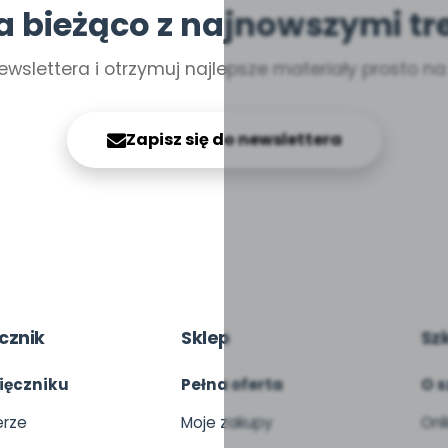
a bieżąco z najnowszymi tr
ewslettera i otrzymuj najlepsze materiały prosto n
Zapisz się do newslettera
cznik
Sklep
Sz
ięczniku
Pełna oferta
O s
rze
Moje zakupy
Onl