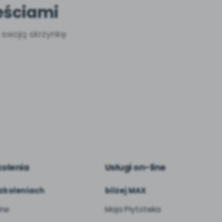
eściami
a swoją skrzynkę
kolenia
Usługi on-line
zkoleniach
bliżej MAX
ine
Moja Płytoteka