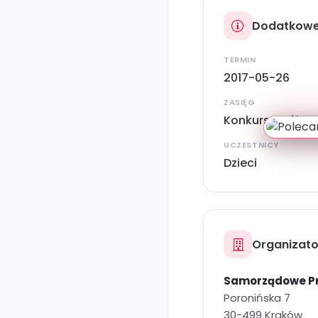
Dodatkowe
TERMIN
2017-05-26
ZASIĘG
Konkurs ogólnop
UCZESTNICY
Dzieci
Organizato
Samorządowe Prz
Poronińska 7
30-499 Kraków