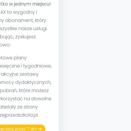
tko w jednym miejscu!
MAX to wygodny i
ny abonament, który
szystkie nasze usługi.
bując, zyskujesz
owo:
towe plany
esięczne i tygodniowe,
rakcyjne zestawy
mocy dydaktycznych,
 pobrań, które możesz
korzystać na dowolne
teriały ze strony
izejprzedszkola.pl.
próbuj przez 7 dni