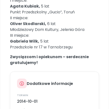
I miejsce:
Archiwalne numery
Agata Kubiak,
5 lat
Promocje
Punkt Przedszkolny „Gucio”, Toruń
Pomoc
II miejsce:
Oliver Skodlarski,
6 lat
Młodzieżowy Dom Kultury, Jelenia Góra
III miejsce:
Gabriela Wilk,
5 lat
Przedszkole nr 17 w Tarnobrzegu
Zwycięzcom i opiekunom – serdecznie
gratulujemy!
Dodatkowe informacje
TERMIN
2014-10-01