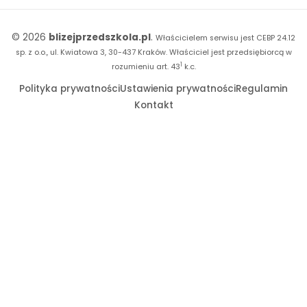
Witaminki
Facebook
© 2026
blizejprzedszkola.pl
.
Właścicielem serwisu jest CEBP 24.12
Dookoła Polski
Instagram
sp. z o.o., ul. Kwiatowa 3, 30-437 Kraków.
Właściciel jest przedsiębiorcą w
1
Sensosmyki
rozumieniu art. 43
k.c.
YouTube
Polityka prywatności
Ustawienia prywatności
Regulamin
Sprintem do maratonu
Kontakt
Bliżej Pieska
Książka (dla) Przedszkolaka