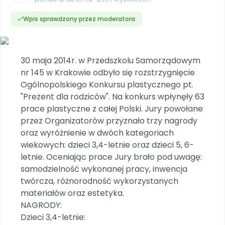
Dookoła Polski
INNE
SOCIAL MEDIA
Scenariusze i artykuły
Miesięczniki
Poznajemy regiony
Konferencje
Materiały z miesięcznika
Aktualne oraz archiwalne numery
Wpis sprawdzony przez moderatora
Ebooki
Facebook
Spotkania na dużą skalę
Sensosmyki
Nasze interaktywne ebooki
Aktualności
Pomoce dydaktyczne
Ebooki
Patronat BLIŻEJ PRZEDSZKOLA
Pakiet szkoleń
Multimedia i pliki
Materiały w formie cyfrowej
Strona WWW dla przedszkola
Instagram
Kompleksowe programy szkoleniowe
30 maja 2014r. w Przedszkolu Samorządowym
Literkowo
Gotowa w mniej niż 10 min • 14 dni bez opłat
Zobacz nas na Instagramie
Plany tygodniowe
Wszystko dla przedszkoli
nr 145 w Krakowie odbyło się rozstrzygnięcie
Nauka liter i głosek
Praca wychowawcza
Zamówienia hurtowe
POLECAMY
Ogólnopolskiego Konkursu plastycznego pt.
TikTok
∞
Pakiet bliżej MAX
Sprintem do maratonu
"Prezent dla rodziców". Na konkurs wpłynęły 63
Zobacz nas na TikToku
Bliżejprzedszkolne zestawy
Akademia Muzyki i Ruchu
Ruch i motywacja
NA SKRÓTY
prace plastyczne z całej Polski. Jury powołane
Zestawy do pobrania
Szkolenia muzyczne
YouTube
przez Organizatorów przyznało trzy nagrody
Bliżej Pieska
Letnia wyprzedaż
Filmy edukacyjne
oraz wyróżnienie w dwóch kategoriach
Pomoc zwierzętom
Promocje w sklepie
POLECAMY
wiekowych: dzieci 3,4-letnie oraz dzieci 5, 6-
Książka (dla) Przedszkolaka
Wybierz prezent
letnie. Oceniając prace Jury brało pod uwagę:
Nowości
Promowanie czytelnictwa
Przy zamówieniu prenumeraty
samodzielność wykonanej pracy, inwencja
twórcza, różnorodność wykorzystanych
Zapowiedzi
Zaplanuj rok przedszkolny
materiałów oraz estetyka.
Materiały na nowy rok
NAGRODY:
Polecamy
Dzieci 3,4-letnie:
Archiwalne numery