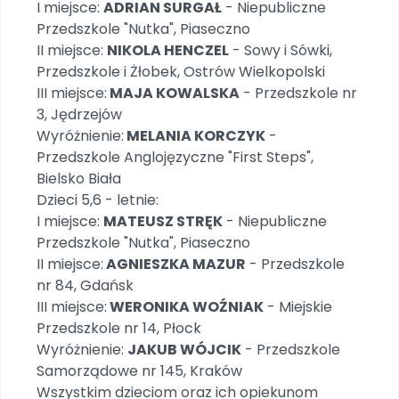
I miejsce:
ADRIAN SURGAŁ
- Niepubliczne
Promocje
Przedszkole "Nutka", Piaseczno
Pomoc
II miejsce:
NIKOLA HENCZEL
- Sowy i Sówki,
Przedszkole i Żłobek, Ostrów Wielkopolski
III miejsce:
MAJA KOWALSKA
- Przedszkole nr
3, Jędrzejów
Wyróżnienie:
MELANIA KORCZYK
-
Przedszkole Anglojęzyczne "First Steps",
Bielsko Biała
Dzieci 5,6 - letnie:
I miejsce:
MATEUSZ STRĘK
- Niepubliczne
Przedszkole "Nutka", Piaseczno
II miejsce:
AGNIESZKA MAZUR
- Przedszkole
nr 84, Gdańsk
III miejsce:
WERONIKA WOŹNIAK
- Miejskie
Przedszkole nr 14, Płock
Wyróżnienie:
JAKUB WÓJCIK
- Przedszkole
Samorządowe nr 145, Kraków
Wszystkim dzieciom oraz ich opiekunom