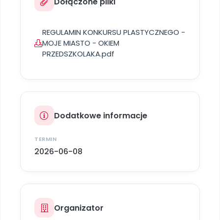
Dołączone pliki
Archiwalne numery
Promocje
Pomoc
REGULAMIN KONKURSU PLASTYCZNEGO -
MOJE MIASTO - OKIEM
PRZEDSZKOLAKA.pdf
Dodatkowe informacje
TERMIN
2026-06-08
Organizator