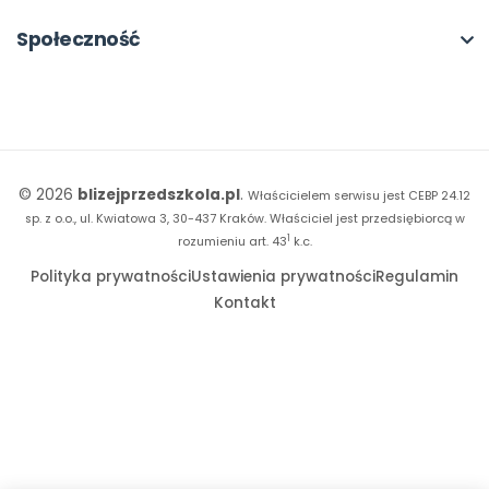
18. FORUM
Kiosk online
Kumpelkowo
Społeczność
E-booki
Literkowo
Wpisy
Strona WWW dla przedszkola
Czuciaki
Konkursy
Witaminki
Facebook
© 2026
blizejprzedszkola.pl
.
Właścicielem serwisu jest CEBP 24.12
Dookoła Polski
Instagram
sp. z o.o., ul. Kwiatowa 3, 30-437 Kraków.
Właściciel jest przedsiębiorcą w
1
Sensosmyki
rozumieniu art. 43
k.c.
YouTube
Polityka prywatności
Ustawienia prywatności
Regulamin
Sprintem do maratonu
Kontakt
Bliżej Pieska
Książka (dla) Przedszkolaka