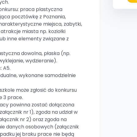
ych.
nkursu: praca plastyczna
jąca pocztówkę z Poznania,
arakterystyczne miejsca, zabytki,
atrakcje miasta np. koziołki
lub inne elementy związane z
astyczna dowolna, płaska (np.
yklejanie, wydzieranie).
: A5.
idualne, wykonane samodzielnie
szkole może zgłosić do konkursu
 3 prace.
racy powinna zostać dołączona
ałącznik nr 1), zgoda na udział w
ałącznik nr 2) oraz zgoda na
ie danych osobowych (załącznik
ypadku jej braku prace nie będą