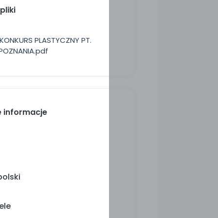
liki
KONKURS PLASTYCZNY PT.
OZNANIA.pdf
 informacje
olski
ele