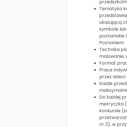
przedszkoln
Tematyka ko
przedstawia
ukazującą ch
symbole lub 
poznańskie 
Poznaniem.
Technika pl
malowanie, w
Format prac
Prace indyw
przez dzieci.
Każde przed
maksymalnie
Do każdej p
metryczka (z
konkursie (z
przetwarzan
nr 3), w prz