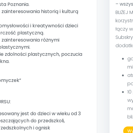
– wszys
sta Poznania.
ainteresowania historią i kulturą
BLIŻEJ 
korzyst
omysłowości i kreatywności dzieci
łączy w
rczość plastyczną.
Subskry
 zainteresowania różnymi
dodatk
plastycznymi.
e zdolności plastycznych, poczucia
go
ękna.
mi
at
romyczek”
po
10
wy
RSU:
ma
sowany jest do dzieci w wieku od 3
bl
ęszczających do przedszkoli,
zedszkolnych i ognisk
Wy