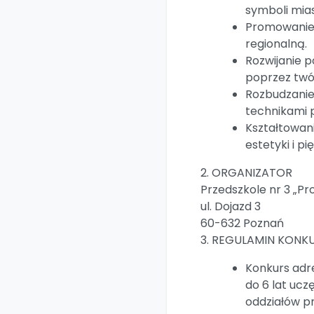
symboli mia
Promowanie z
regionalną.
Rozwijanie p
poprzez twó
Rozbudzanie
technikami 
Kształtowani
estetyki i pi
2. ORGANIZATOR
Przedszkole nr 3 „P
ul. Dojazd 3
60-632 Poznań
3. REGULAMIN KONKU
Konkurs adre
do 6 lat ucz
oddziałów pr