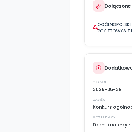
Dołączone p
OGÓLNOPOLSKI 
POCZTÓWKA Z P
Dodatkowe
TERMIN
2026-05-29
ZASIĘG
Konkurs ogólnop
UCZESTNICY
Dzieci i nauczyci