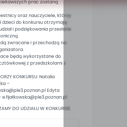
jciekawszych prac zostaną
stnicy oraz nauczyciele, którzy
 dzieci do konkursu otrzymają
dział i podziękowania przesłane
roniczną.
ędą zwracane i przechodzą na
ganizatora.
race będą wykorzystane do
ztówkowej z przedszkolami z
RZY KONKURSU: Natalia
ka –
wska@ple3.poznan.pl Edyta
– e.fijałkowska@ple3.poznan.pl
ZAMY DO UDZIAŁU W KONKURSIE.