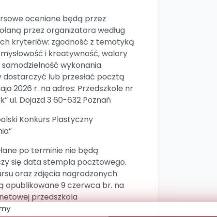
rsowe oceniane będą przez
ołaną przez organizatora według
ch kryteriów: zgodność z tematyką
omysłowość i kreatywność, walory
, samodzielność wykonania.
y dostarczyć lub przesłać pocztą
aja 2026 r. na adres: Przedszkole nr
k” ul. Dojazd 3 60-632 Poznań
olski Konkurs Plastyczny
ia”
łane po terminie nie będą
iczy się data stempla pocztowego.
ursu oraz zdjęcia nagrodzonych
ą opublikowane 9 czerwca br. na
rnetowej przedszkola
.poznan.pl/.