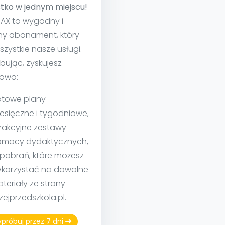
tko w jednym miejscu!
MAX to wygodny i
ny abonament, który
szystkie nasze usługi.
bując, zyskujesz
owo:
towe plany
esięczne i tygodniowe,
rakcyjne zestawy
mocy dydaktycznych,
 pobrań, które możesz
korzystać na dowolne
teriały ze strony
izejprzedszkola.pl.
próbuj przez 7 dni