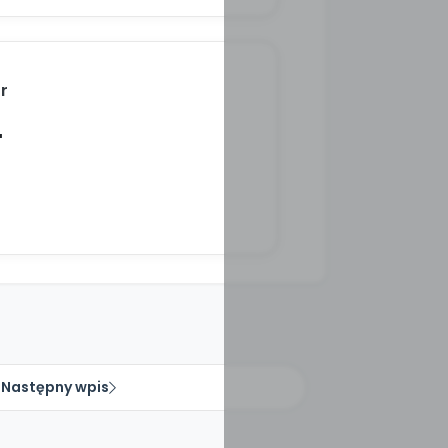
r
"
Następny wpis