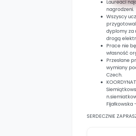
Laureaci na
nagrodzeni.
Wszyscy ucze
przygotowali
dyplomy za u
drogą elekt
Prace nie b
własność or
Przesłane p
wymiany poc
Czech.
KOORDYNATO
Siemiątkows
n.siemiatko
Fijałkowska 
SERDECZNIE ZAPRAS