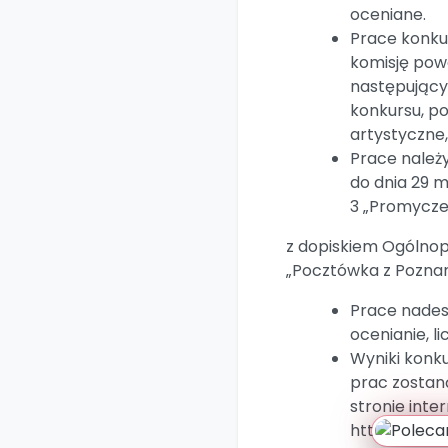
oceniane.
Prace konku
komisję pow
następujący
konkursu, p
artystyczne
Prace należ
do dnia 29 m
3 „Promycze
z dopiskiem Ogólnop
„Pocztówka z Poznan
Prace nades
ocenianie, l
Wyniki konk
prac zostan
stronie inte
https://ple3