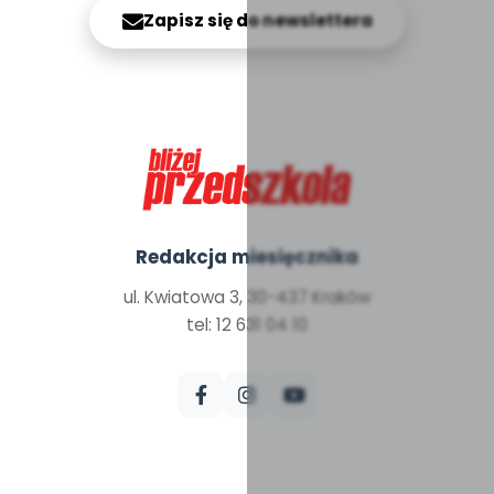
Zapisz się do newslettera
Redakcja miesięcznika
ul. Kwiatowa 3, 30-437 Kraków
tel: 12 631 04 10