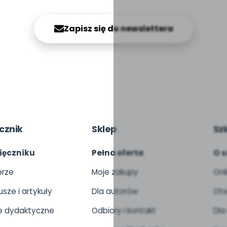
Zapisz się do newslettera
cznik
Sklep
Sz
ięczniku
Pełna oferta
O s
rze
Moje zakupy
Onl
usze i artykuły
Dla autorów
Otw
 dydaktyczne
Odbiory i kontakt
Dla