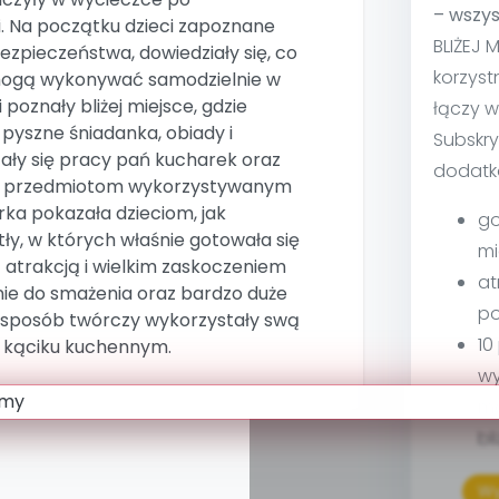
– wszys
i. Na początku dzieci zapoznane
BLIŻEJ 
ezpieczeństwa, dowiedziały się, co
korzyst
mogą wykonywać samodzielnie w
 poznały bliżej miejsce, gdzie
łączy w
yszne śniadanka, obiady i
Subskry
zały się pracy pań kucharek oraz
dodatk
ym przedmiotom wykorzystywanym
rka pokazała dzieciom, jak
go
tły, w których właśnie gotowała się
mi
 atrakcją i wielkim zaskoczeniem
at
ie do smażenia oraz bardzo duże
po
i w sposób twórczy wykorzystały swą
10
w kąciku kuchennym.
wy
ma
bl
Wy