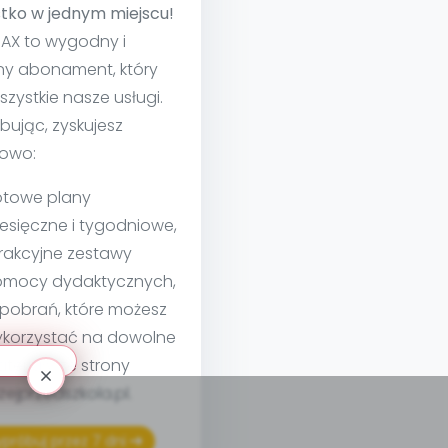
tko w jednym miejscu!
MAX to wygodny i
ny abonament, który
szystkie nasze usługi.
bując, zyskujesz
owo:
towe plany
esięczne i tygodniowe,
rakcyjne zestawy
mocy dydaktycznych,
 pobrań, które możesz
korzystać na dowolne
teriały ze strony
izejprzedszkola.pl.
próbuj przez 7 dni