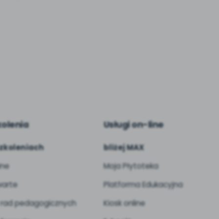
kolenia
Usługi on-line
zkoleniach
bliżej MAX
ine
Moja Płytoteka
arte
Platforma Edukacyjna
 rad pedagogicznych
Kiosk online