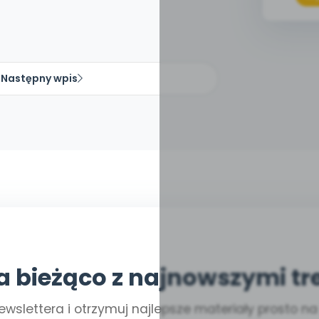
Następny wpis
a bieżąco z najnowszymi tr
ewslettera i otrzymuj najlepsze materiały prosto n