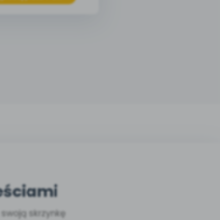
eściami
a swoją skrzynkę