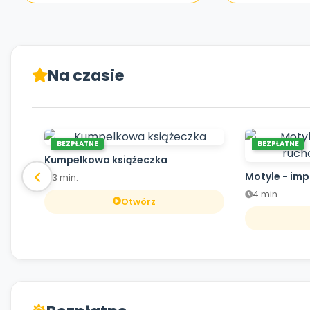
Na czasie
BEZPŁATNE
BEZPŁATNE
Kumpelkowa książeczka
Motyle - im
3 min.
4 min.
Otwórz