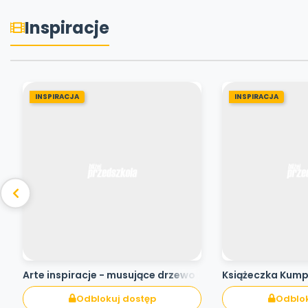
Inspiracje
INSPIRACJA
INSPIRACJA
Arte inspiracje - musujące drzewo
Książeczka Kum
Odblokuj dostęp
Odblok