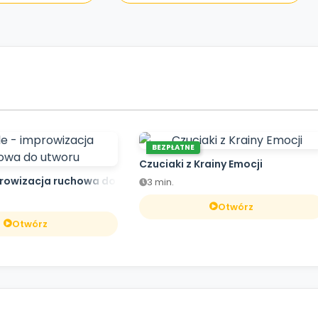
BEZPŁATNE
Czuciaki z Krainy Emocji
prowizacja ruchowa do utworu
3 min.
Otwórz
Otwórz