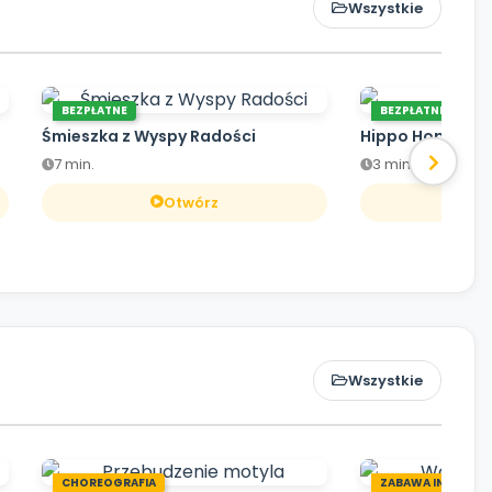
Wszystkie
BEZPŁATNE
BEZPŁATNE
Śmieszka z Wyspy Radości
Hippo Hop
7 min.
3 min.
Otwórz
O
Wszystkie
CHOREOGRAFIA
ZABAWA INTEGRA