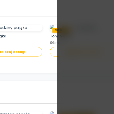
PIOSENKA
jąka
To wiosna!
3 min.
blokuj dostęp
Odblokuj dostęp