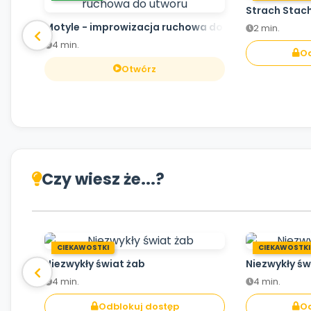
Strach Stac
Motyle - improwizacja ruchowa do utworu
2 min.
4 min.
Od
Otwórz
Czy wiesz że...?
CIEKAWOSTKI
CIEKAWOSTKI
Niezwykły świat żab
Niezwykły św
4 min.
4 min.
Odblokuj dostęp
Od