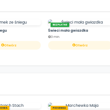
BEZPŁATNE
iegu
Świeci mała gwiazdka
3 min.
Otwórz
Otwórz
HOWA
PIOSENKA