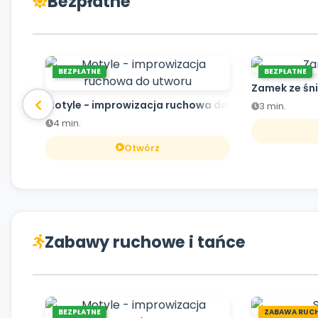
Bezpłatne
BEZPŁATNE
BEZPŁATNE
Zamek ze śn
Motyle - improwizacja ruchowa do utworu
3 min.
4 min.
Otwórz
Zabawy ruchowe i tańce
BEZPŁATNE
ZABAWA RUC