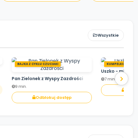
Wszystkie
BAJKA Z CYKLU CZUCIAKI
KUMPELKOWO
Uszko - mistrz s
Pan Zielonek z Wyspy Zazdrości
7 min.
9 min.
Odblo
Odblokuj dostęp