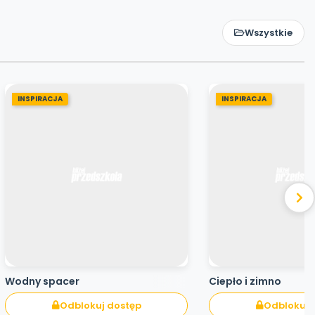
Wszystkie
INSPIRACJA
INSPIRACJA
Wodny spacer
Ciepło i zimno
Odblokuj dostęp
Odblokuj 