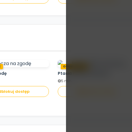
E
OPOWIADANIE
odę
Ptasia misja ratunkowa
5 min.
blokuj dostęp
Odblokuj dostęp