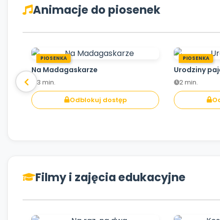
Animacje do piosenek
PIOSENKA
PIOSENKA
Na Madagaskarze
Urodziny pa
3 min.
2 min.
Odblokuj dostęp
Od
Filmy i zajęcia edukacyjne