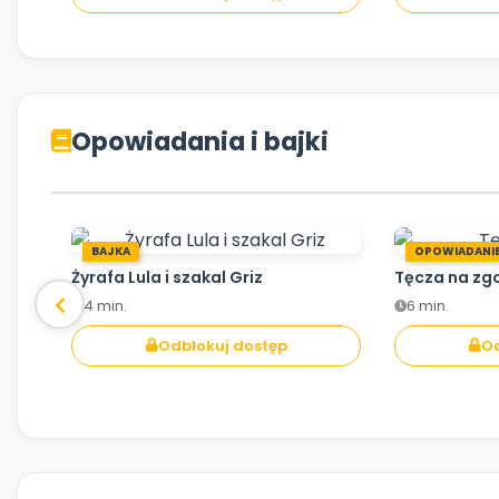
Opowiadania i bajki
BAJKA
OPOWIADANI
Żyrafa Lula i szakal Griz
Tęcza na zg
4 min.
6 min.
Odblokuj dostęp
Od