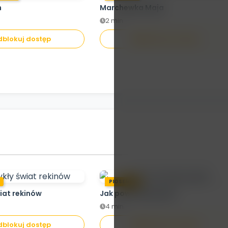
h
Marchewka Maja
2 min.
Brak dostępu aby
blokuj dostęp
Odblokuj dostęp
oglądać
odblokuj dostęp
.
PIOSENKA
iat rekinów
Jak powstaje papier
4 min.
blokuj dostęp
Odblokuj dostęp