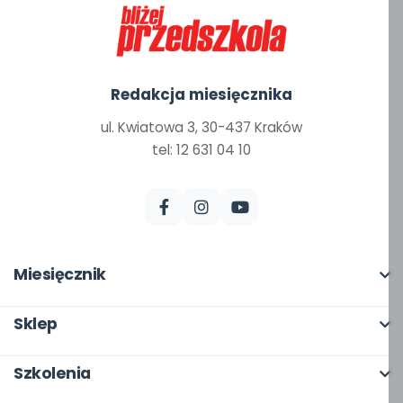
Redakcja miesięcznika
ul. Kwiatowa 3, 30-437 Kraków
tel: 12 631 04 10
Miesięcznik
O miesięczniku
Sklep
W numerze
Pełna oferta
Szkolenia
Scenariusze i artykuły
Moje zakupy