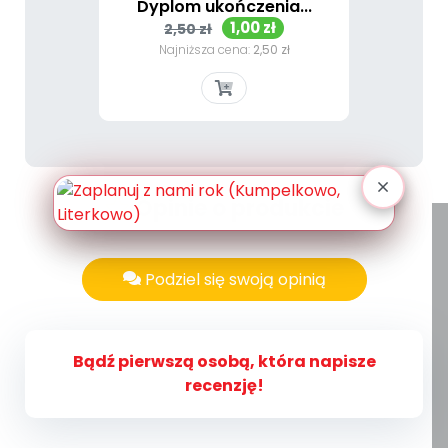
Dyplom ukończenia...
Cena
Cena
1,00 zł
2,50 zł
podstawowa
Najniższa cena:
2,50 zł
Opinie o produkcie
Podziel się swoją opinią
Bądź pierwszą osobą, która napisze
recenzję!