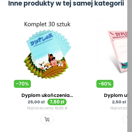
Inne produkty w tej samej kategorii
-70%
-60%
Dyplom ukończenia...
Dyplom uko
Cena
Cena
Cena
7,50 zł
25,00 zł
2,50 zł
podstawowa
podst
Najniższa cena:
10,00 zł
Najniższa c