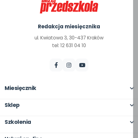
Redakcja miesięcznika
ul. Kwiatowa 3, 30-437 Kraków
tel: 12 631 04 10
Miesięcznik
O miesięczniku
Sklep
W numerze
Pełna oferta
Szkolenia
Scenariusze i artykuły
Moje zakupy
O szkoleniach
Pomoce dydaktyczne