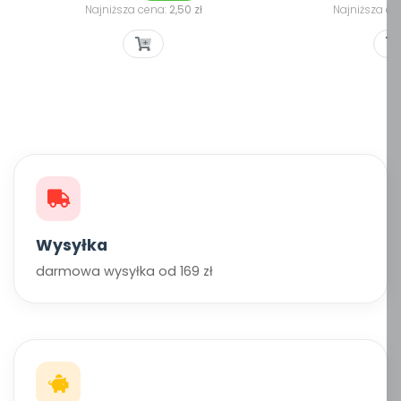
podstawowa
podst
Najniższa cena:
2,50 zł
Najniższa ce
Wysyłka
darmowa wysyłka od 169 zł