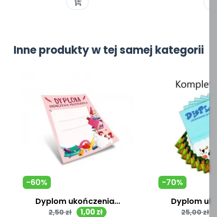
Inne produkty w tej samej kategorii
-60%
-70%
Dyplom ukończenia...
Dyplom uko
Cena
Cena
Cena
1,00 zł
2,50 zł
25,00 zł