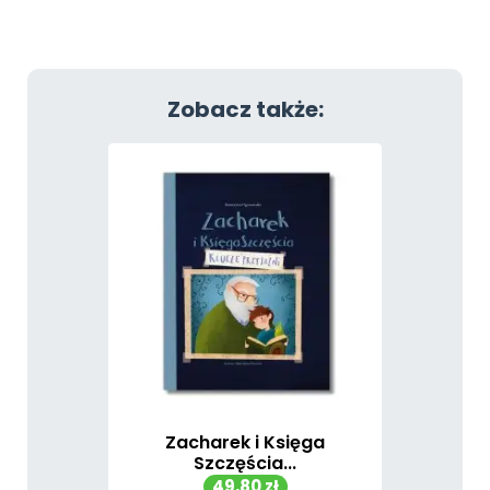
Zobacz także:
Zacharek i Księga
Szczęścia...
Cena
49,80 zł