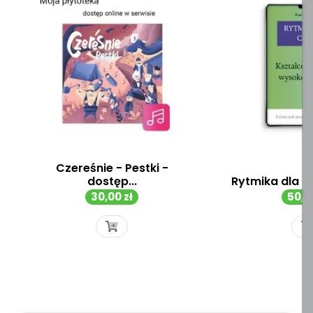
Czereśnie - Pestki -
dostęp...
Rytmika dla Cie
Cena
Cen
30,00 zł
50,37