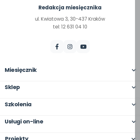
Redakcja miesięcznika
ul. Kwiatowa 3, 30-437 Kraków
tel: 12 631 04 10
Miesięcznik
O miesięczniku
Sklep
W numerze
Pełna oferta
Szkolenia
Scenariusze i artykuły
Moje zakupy
O szkoleniach
Pomoce dydaktyczne
Usługi on-line
Dla autorów
Online
Archiwum
bliżej MAX
Odbiory i kontakt
Projekty
Otwarte