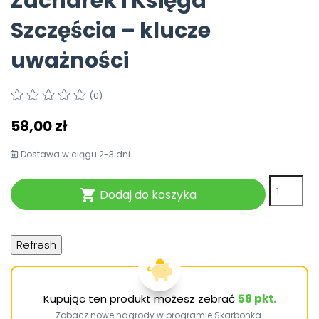
Zacharek i Księga
Pomoc
Szczęścia – klucze
uważności
(0)
58,00 zł
Dostawa w ciągu 2-3 dni.
Dodaj do koszyka

Kupując ten produkt możesz zebrać
58
pkt.
Zobacz nowe nagrody w programie Skarbonka
.