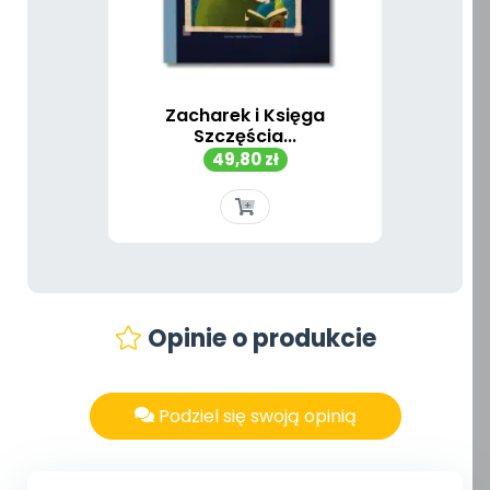
Zacharek i Księga
Szczęścia...
Cena
49,80 zł
Opinie o produkcie
Podziel się swoją opinią