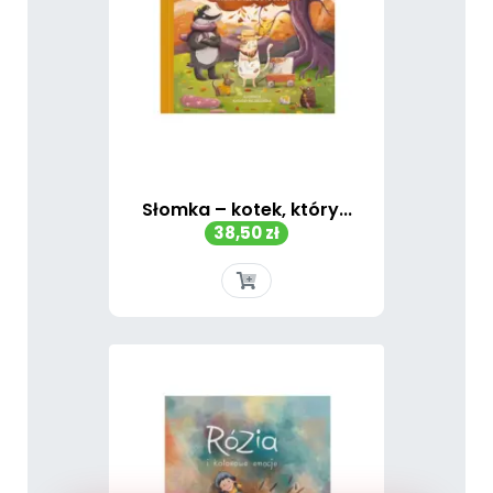
Słomka – kotek, który...
Cena
38,50 zł