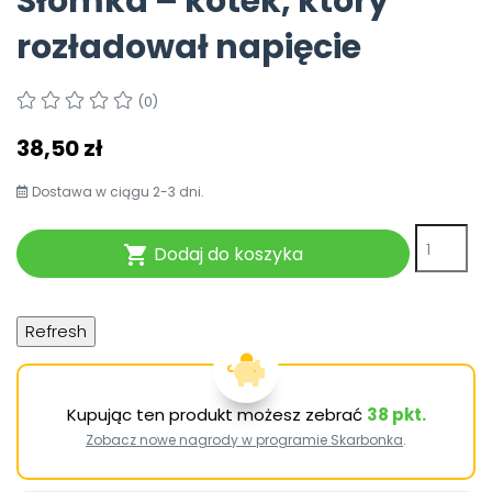
Słomka – kotek, który
Pomoc
rozładował napięcie
(0)
38,50 zł
Dostawa w ciągu 2-3 dni.
Dodaj do koszyka

Kupując ten produkt możesz zebrać
38
pkt.
Zobacz nowe nagrody w programie Skarbonka
.