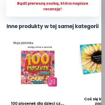
Bądź pierwszą osobą, która napisze
recenzję!
Inne produkty w tej samej kategorii
Coś się ko
100 piosenek dla dzieci cz....
zacz