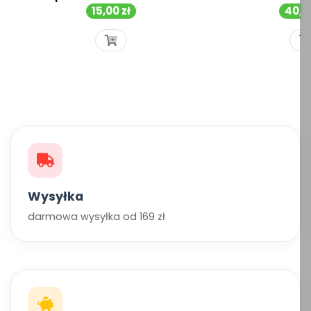
Cena
Cen
15,00 zł
40,00
Wysyłka
darmowa wysyłka od 169 zł