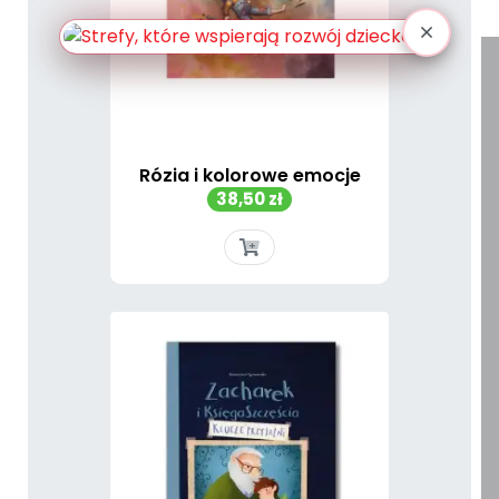
Rózia i kolorowe emocje
Cena
38,50 zł