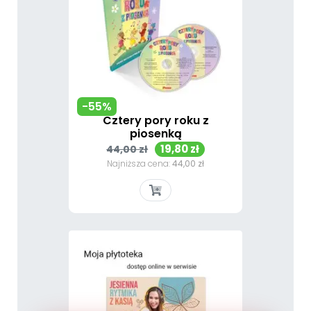
-55%
Cztery pory roku z
piosenką
Cena
Cena
19,80 zł
44,00 zł
podstawowa
Najniższa cena:
44,00 zł