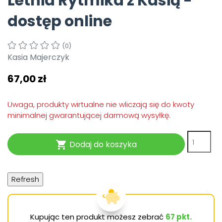
Letnia Rytmika z Kasią -
Pomoc
dostęp online
(0)
Kasia Majerczyk
67,00 zł
Uwaga, produkty wirtualne nie wliczają się do kwoty
minimalnej gwarantującej darmową wysyłkę.
Dodaj do koszyka

Kupując ten produkt możesz zebrać
67
pkt.