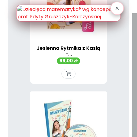
Jesienna Rytmika z Kasią
-...
Cena
69,00 zł