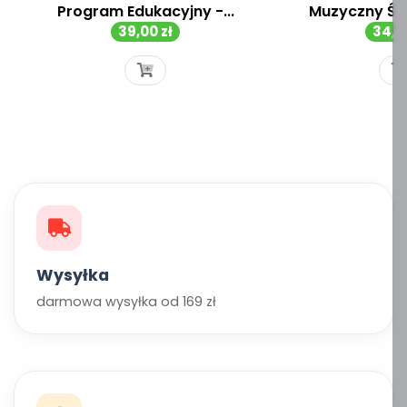
Program Edukacyjny -...
Muzyczny Św
Cena
Cen
39,00 zł
34,90
Wysyłka
darmowa wysyłka od 169 zł