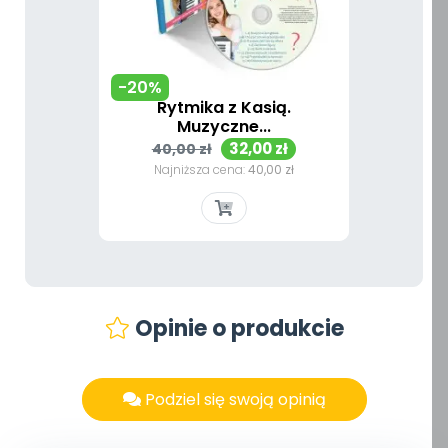
-20%
Rytmika z Kasią.
Muzyczne...
Cena
Cena
32,00 zł
40,00 zł
podstawowa
Najniższa cena:
40,00 zł
Opinie o produkcie
Podziel się swoją opinią