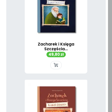
Zacharek i Księga
Szczęścia...
Cena
49,80 zł