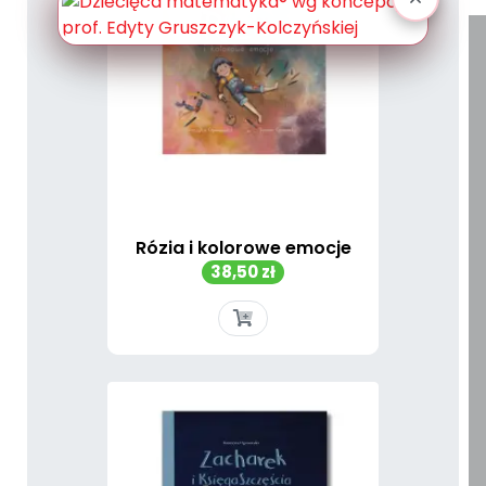
Rózia i kolorowe emocje
Cena
38,50 zł