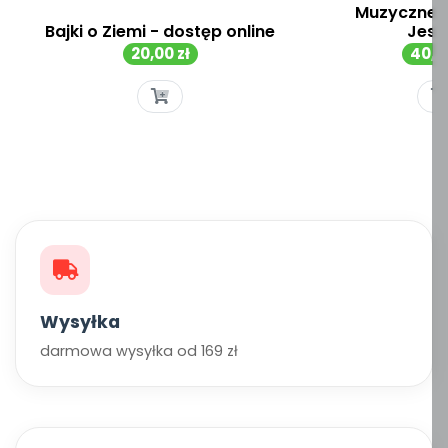
Muzyczne p
Bajki o Ziemi - dostęp online
Jesie
Cena
Cen
20,00 zł
40,00
Wysyłka
darmowa wysyłka od 169 zł