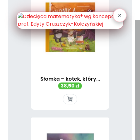
Słomka – kotek, który...
Cena
38,50 zł