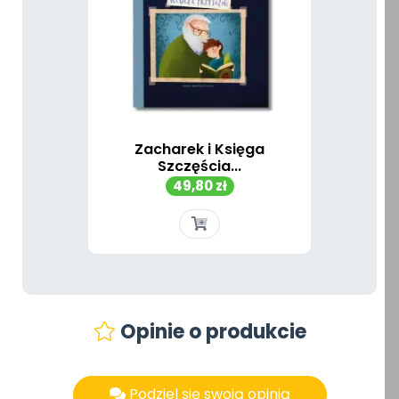
Zacharek i Księga
Szczęścia...
Cena
49,80 zł
Opinie o produkcie
Podziel się swoją opinią