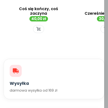
Coś się kończy, coś
zaczyna
Czereśnie - 
Cena
Cen
40,00 zł
30,00
Wysyłka
darmowa wysyłka od 169 zł