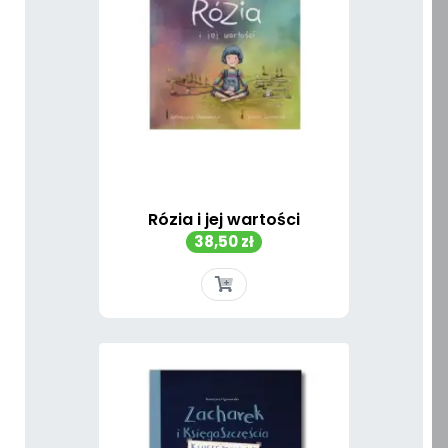
Rózia i jej wartości
Cena
38,50 zł