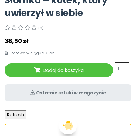
Słomka – kotek, który
Pomoc
uwierzył w siebie
(0)
38,50 zł
Dostawa w ciągu 2-3 dni.
Dodaj do koszyka

Ostatnie sztuki w magazynie