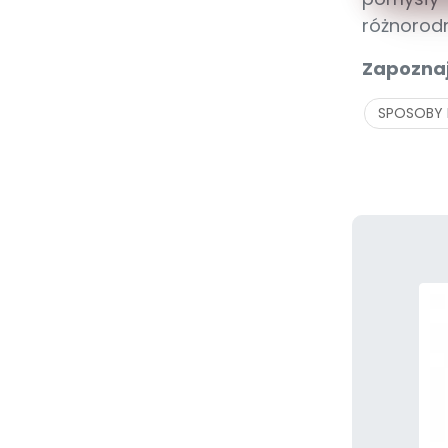
różnorod
Zapoznaj
SPOSOBY N