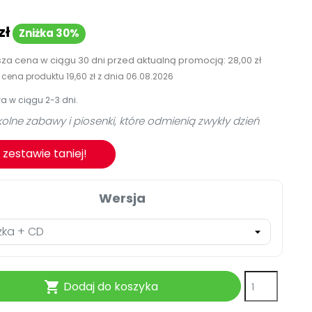
TikTok
Zobacz nas na TikToku
Nowości
wej
Książka (dla) Przedszkolaka
zł
Zniżka 30%
Promowanie czytelnictwa
Zapowiedzi
YouTube
zkoli
sza cena w ciągu 30 dni przed aktualną promocją:
28,00 zł
Filmy edukacyjne
Polecamy
a cena produktu
19,60 zł
z dnia
06.08.2026
osk Online.
Promocje
 w ciągu 2-3 dni.
i.
Akredytacja Małopolskiego
olne zabawy i piosenki, które odmienią zwykły dzień
Archiwalne numery
zestawie taniej!
Pomoc
Wersja
Dodaj do koszyka
