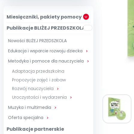
Zam
Kio
Szko
E-wy
Doo
Miesięczniki, pakiety pomocy
Pozn
Publikacje BLIŻEJ PRZEDSZKOLA
∞
Pakiet 
Dodaj wpis
Sen
Pełen dostęp
Akre
Testuj przez 7 dni
Patr
Nowości BLIŻEJ PRZEDSZKOLA
Strefy, k
Edukacja i wsparcie rozwoju dziecka
Akademia E

Zoba
Kuratora Ośw
Metodyka i pomoce dla nauczyciela

Adaptacja przedszkolna
Propozycje zajęć i zabaw
Rozwój nauczyciela

Uroczystości i wydarzenia

Muzyka i multimedia

Oferta specjalna

Publikacje partnerskie