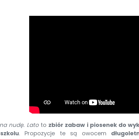
na nudę. Lato
to
zbiór zabaw i piosenek do w
szkolu
. Propozycje te są owocem
długole