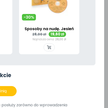
-30%
Sposoby na nudę. Jesień
Cena
Cena
19,60 zł
28,00 zł
podstawowa
Najniższa cena:
28,00 zł
Szybki podgląd

kcie
inią
órą posłuży zarówno do wprowadzenia