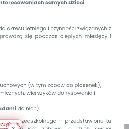
ainteresowaniach
samych dzieci
.
o okresu letniego i czynności związanych z
prawdzą się podczas ciepłych miesięcy i
 ruchowych (w tym zabaw do piosenek),
micznych, wierszyków do rysowania i
adami
do nich).
wania przedszkolnego – przedstawione tu
 dziecka jest zabawa, a dzięki swojej