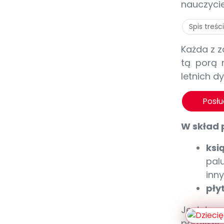
nauczycie
Spis treści
Każda z z
tą porą 
letnich d
Posł
W skład 
ksi
pal
inny
pły
Jest to 
pomysły 