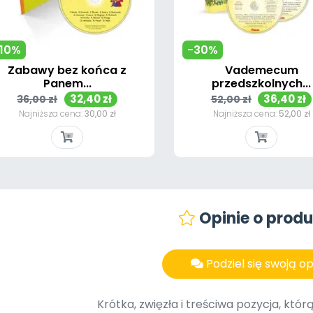
10%
-30%
Zabawy bez końca z
Vademecum
Panem...
przedszkolnych...
Cena
Cena
Cena
Cena
32,40 zł
36,40 zł
36,00 zł
52,00 zł
podstawowa
podstawowa
Najniższa cena:
30,00 zł
Najniższa cena:
52,00 zł
Szybki podgląd
Szybki podgląd


Opinie o produ
Podziel się swoją op
Krótka, zwięzła i treściwa pozycja, kt