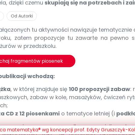
la, dzięki czemu
skupiają się na potrzebach i z
Od Autorki
ałączonych tu aktywności nawiązuje tematycznie d
roku, zatem propozycje tu zawarte na pewno s
yżurów w przedszkolu.
uchaj fragmentów piosenek
publikacji wchodzą:
ążka
, w której znajduje się
100 propozycji zabaw
:
uszkowych, zabaw w kole, masażyków, ćwiczeń ryt
ch;
ta CD z 12 piosenkami
o tematyce letniej (i
podkł
propozycja przeznaczona dla nauczycieli wycho
wykorzystują fakt, że naturalną aktywnością