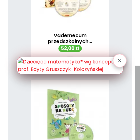
Vademecum
przedszkolnych...
Cena
52,00 zł