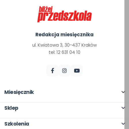
Redakcja miesięcznika
ul. Kwiatowa 3, 30-437 Kraków
tel: 12 631 04 10
Miesięcznik
O miesięczniku
Sklep
W numerze
Pełna oferta
Szkolenia
Scenariusze i artykuły