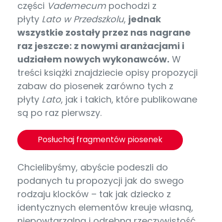
części
Vademecum
pochodzi z
płyty
Lato w Przedszkolu
,
jednak
wszystkie zostały przez nas nagrane
raz jeszcze: z nowymi aranżacjami i
udziałem nowych wykonawców.
W
treści książki znajdziecie opisy propozycji
zabaw do piosenek zarówno tych z
płyty
Lato
, jak i takich, które publikowane
są po raz pierwszy.
Posłuchaj fragmentów piosenek
Chcielibyśmy, abyście podeszli do
podanych tu propozycji jak do swego
rodzaju klocków – tak jak dziecko z
identycznych elementów kreuje własną,
niepowtarzalną i odrębną rzeczywistość,