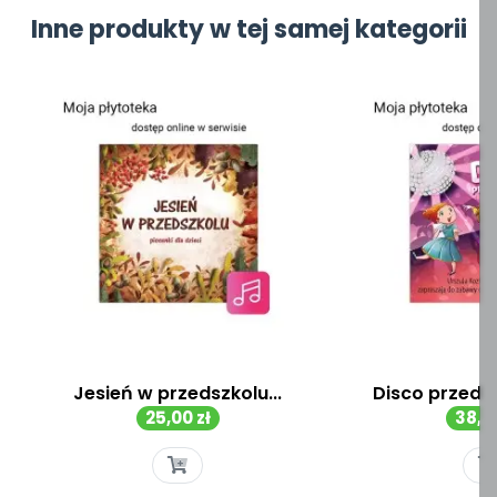
Inne produkty w tej samej kategorii
Jesień w przedszkolu...
Disco przedszk
Cena
Cen
25,00 zł
38,00