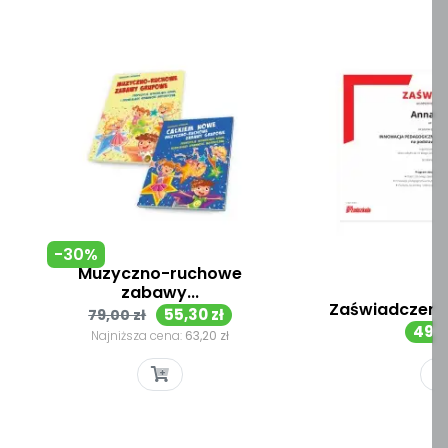
-30%
Muzyczno-ruchowe
zabawy...
Zaświadczenie:
Cena
Cena
55,30 zł
79,00 zł
Cen
49,0
podstawowa
Najniższa cena:
63,20 zł