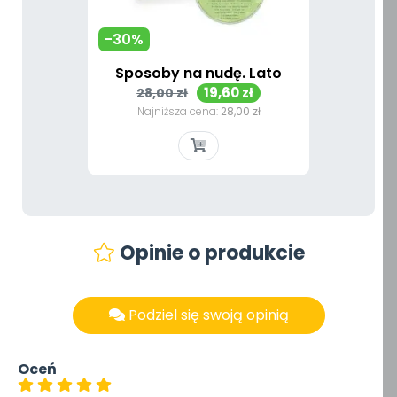
-30%
Sposoby na nudę. Lato
Cena
Cena
19,60 zł
28,00 zł
podstawowa
Najniższa cena:
28,00 zł
Opinie o produkcie
Podziel się swoją opinią
Oceń