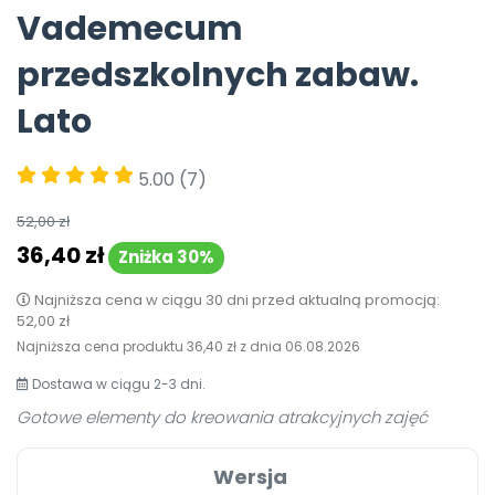
Vademecum
Pomoc
przedszkolnych zabaw.
Lato
5.00
(7)
52,00 zł
36,40 zł
Zniżka 30%
Najniższa cena w ciągu 30 dni przed aktualną promocją:
52,00 zł
Najniższa cena produktu
36,40 zł
z dnia
06.08.2026
Dostawa w ciągu 2-3 dni.
Gotowe elementy do kreowania atrakcyjnych zajęć
Wersja