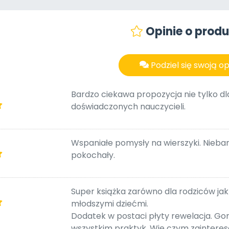
Opinie o produ
Podziel się swoją op
Bardzo ciekawa propozycja nie tylko dla 
doświadczonych nauczycieli.
Wspaniałe pomysły na wierszyki. Nieban
pokochały.
Super książka zarówno dla rodziców jak 
młodszymi dziećmi.
Dodatek w postaci płyty rewelacja. Go
wszystkim praktyk. Wie czym zaintere