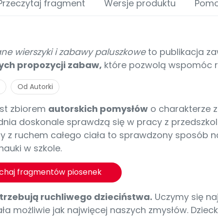
Przeczytaj fragment
Wersje produktu
Pom
ne wierszyki i zabawy paluszkowe
to publikacja z
nych propozycji zabaw,
które pozwolą wspomóc r
Od Autorki
est zbiorem
autorskich pomysłów
o charakterze z
dnia doskonale sprawdzą się w pracy z przedszko
y z ruchem całego ciała to sprawdzony sposób n
nauki w szkole.
uchaj fragmentów piosenek
otrzebują ruchliwego dzieciństwa.
Uczymy się naj
ła możliwie jak najwięcej naszych zmysłów. Dziecko