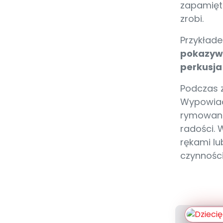
zapamiętu
zrobi.
Przykłade
pokazywa
perkusja 
Podczas z
Wypowiad
rymowank
radości. 
rękami lu
czynnośc