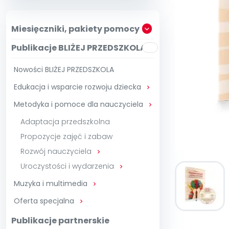
Zam
Kio
Szko
E-wy
Doo
Miesięczniki, pakiety pomocy
Pozn
Publikacje BLIŻEJ PRZEDSZKOLA
∞
Pakiet 
Dodaj wpis
Sen
Pełen dostęp
Akre
Testuj przez 7 dni
Patr
Nowości BLIŻEJ PRZEDSZKOLA
Strefy, k
Edukacja i wsparcie rozwoju dziecka
Akademia E

Zoba
Kuratora Ośw
Metodyka i pomoce dla nauczyciela

Adaptacja przedszkolna
Propozycje zajęć i zabaw
Rozwój nauczyciela

Uroczystości i wydarzenia

Muzyka i multimedia

Oferta specjalna

Publikacje partnerskie