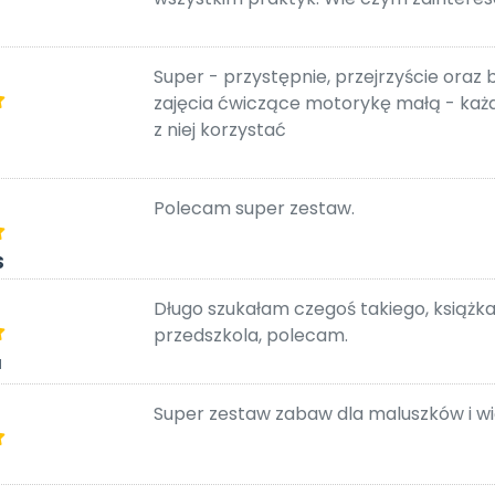
Super - przystępnie, przejrzyście ora
zajęcia ćwiczące motorykę małą - każd
z niej korzystać
Polecam super zestaw.
S
Długo szukałam czegoś takiego, książk
przedszkola, polecam.
a
Super zestaw zabaw dla maluszków i wi