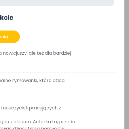
kcie
inią
nowicjuszy, ale też dla bardziej
alne rymowanki, które dzieci
i nauczycieli pracujących z
rąco polecam. Autorka to, przede
sować dzieci. Masa pomysłów.