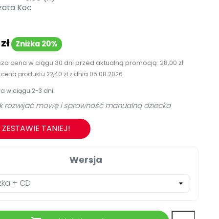
TikTok
zata Koc
Zobacz nas na TikToku
Nowości
wej
Książka (dla) Przedszkolaka
Promowanie czytelnictwa
Zapowiedzi
YouTube
zł
zkoli
Zniżka 20%
Filmy edukacyjne
Polecamy
osk Online.
sza cena w ciągu 30 dni przed aktualną promocją:
28,00 zł
Promocje
a cena produktu
22,40 zł
z dnia
05.08.2026
i.
Akredytacja Małopolskiego
 w ciągu 2-3 dni.
Archiwalne numery
i jak rozwijać mowę i sprawność manualną dziecka
Pomoc
 ZESTAWIE TANIEJ!
Wersja