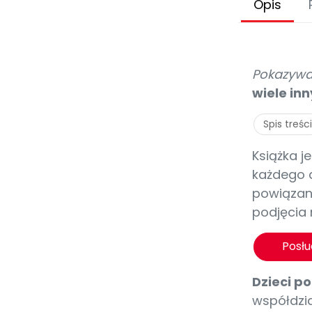
Opis
Pokazywa
wiele in
Spis treści
Książka j
każdego 
powiązan
podjęcia 
Posł
Dzieci p
współdzia