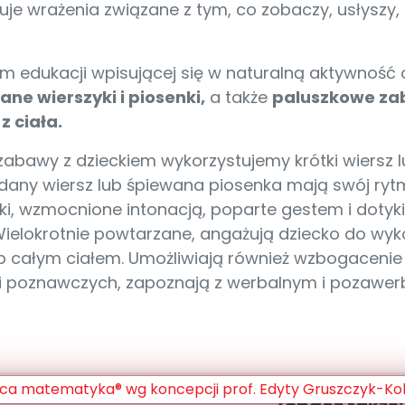
je wrażenia związane z tym, co zobaczy, usłyszy, 
m edukacji wpisującej się w naturalną aktywność o
ne wierszyki i piosenki,
a także
paluszkowe za
z ciała.
abawy z dzieckiem wykorzystujemy krótki wiersz lu
any wiersz lub śpiewana piosenka mają swój rytm
i, wzmocnione intonacją, poparte gestem i dotyk
Wielokrotnie powtarzane, angażują dziecko do wy
b całym ciałem. Umożliwiają również wzbogaceni
i poznawczych, zapoznają z werbalnym i pozawe