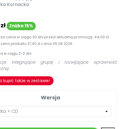
TikTok
zka Kornacka
Zobacz nas na TikToku
Nowości
wej
Książka (dla) Przedszkolaka
Promowanie czytelnictwa
Zapowiedzi
YouTube
zł
zkoli
Zniżka 15%
Filmy edukacyjne
Polecamy
osk Online.
sza cena w ciągu 30 dni przed aktualną promocją:
44,00 zł
Promocje
a cena produktu
37,40 zł
z dnia
05.08.2026
i.
Akredytacja Małopolskiego
 w ciągu 2-3 dni.
Archiwalne numery
ycje integrujące grupę i rozwijające sprawność
czną
Pomoc
 kupić także w zestawie!
Wersja