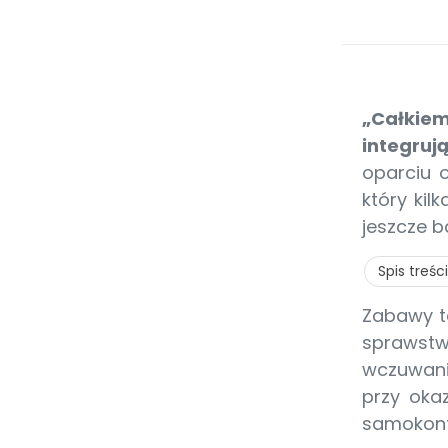
„Całkie
integruj
oparciu o
który ki
jeszcze b
Spis treści
Zabawy te
sprawstw
wczuwania
przy okaz
samokontr