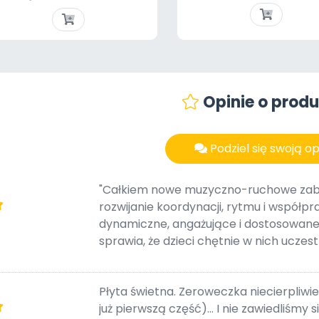
Szybki podgląd
Szybki podgląd


Opinie o produ
Podziel się swoją op
"Całkiem nowe muzyczno-ruchowe zab
rozwijanie koordynacji, rytmu i współpr
dynamiczne, angażujące i dostosowane
sprawia, że dzieci chętnie w nich uczest
Płyta świetna. Zeroweczka niecierpliwie
już pierwszą część)... I nie zawiedliśmy 