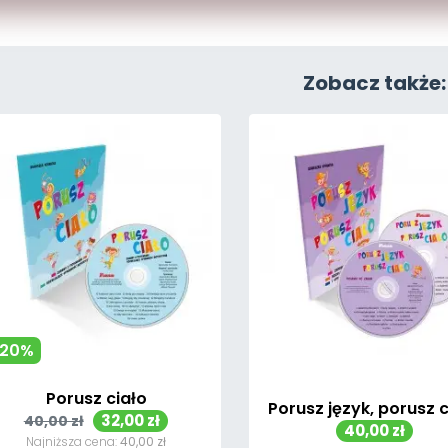
Zobacz także:
-20%
Porusz ciało
Porusz język, porusz c
Cena
Cena
32,00 zł
40,00 zł
Cena
40,00 zł
podstawowa
Najniższa cena:
40,00 zł