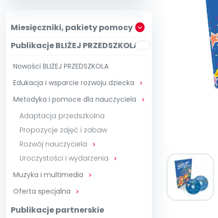
Zam
Kio
Szko
E-wy
Doo
Miesięczniki, pakiety pomocy
Pozn
Publikacje BLIŻEJ PRZEDSZKOLA
∞
Pakiet 
Dodaj wpis
Sen
Pełen dostęp
Akre
Testuj przez 7 dni
Patr
Nowości BLIŻEJ PRZEDSZKOLA
Strefy, k
Edukacja i wsparcie rozwoju dziecka
Akademia E

Zoba
Kuratora Ośw
Metodyka i pomoce dla nauczyciela

Adaptacja przedszkolna
Propozycje zajęć i zabaw
Rozwój nauczyciela

Uroczystości i wydarzenia

Muzyka i multimedia

Oferta specjalna

Publikacje partnerskie