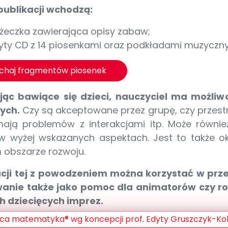
publikacji wchodzą:
ążeczka zawierająca opisy zabaw;
łyty CD z 14 piosenkami oraz podkładami muzyczny
uchaj fragmentów piosenek
ąc bawiące się dzieci, nauczyciel ma możliwo
ych.
Czy są akceptowane przez grupę, czy przest
mają problemów z interakcjami itp. Może równie
w wyżej wskazanych aspektach. Jest to także o
 obszarze rozwoju.
acji tej z powodzeniem można korzystać w prze
anie także jako pomoc dla animatorów czy ro
ch dziecięcych imprez.