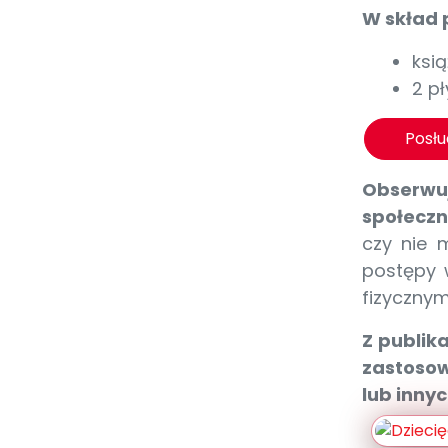
W skład 
ksi
2 p
Posł
Obserwuj
społeczn
czy nie 
postępy 
fizycznym
Z publik
zastosow
lub inny