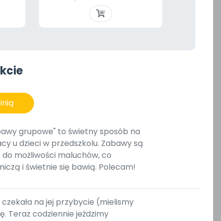
Szybki podgląd

kcie
inią
awy grupowe" to świetny sposób na
acy u dzieci w przedszkolu. Zabawy są
 do możliwości maluchów, co
niczą i świetnie się bawią. Polecam!
 czekała na jej przybycie (mielismy
się. Teraz codziennie jeździmy