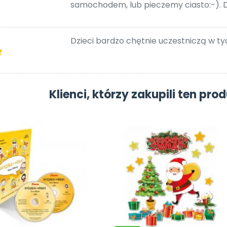
samochodem, lub pieczemy ciasto:-). D
Dzieci bardzo chętnie uczestniczą w 
Klienci, którzy zakupili ten prod