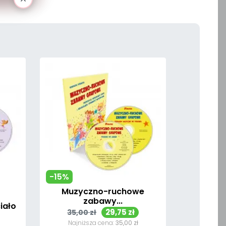
-15%
Muzyczno-ruchowe
zabawy...
iało
Cena
Cena
29,75 zł
35,00 zł
podstawowa
Najniższa cena:
35,00 zł