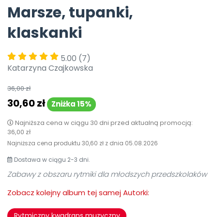
Marsze, tupanki,
Pomoc
klaskanki
5.00
(7)
Katarzyna Czajkowska
36,00 zł
30,60 zł
Zniżka 15%
Najniższa cena w ciągu 30 dni przed aktualną promocją:
36,00 zł
Najniższa cena produktu
30,60 zł
z dnia
05.08.2026
Dostawa w ciągu 2-3 dni.
Zabawy z obszaru rytmiki dla młodszych przedszkolaków
Zobacz kolejny album tej samej Autorki:
Rytmiczny kwadrans muzyczny