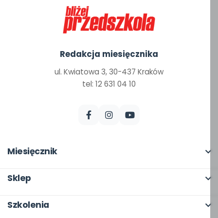
Redakcja miesięcznika
ul. Kwiatowa 3, 30-437 Kraków
tel: 12 631 04 10
Miesięcznik
O miesięczniku
Sklep
W numerze
Pełna oferta
Szkolenia
Scenariusze i artykuły
Moje zakupy