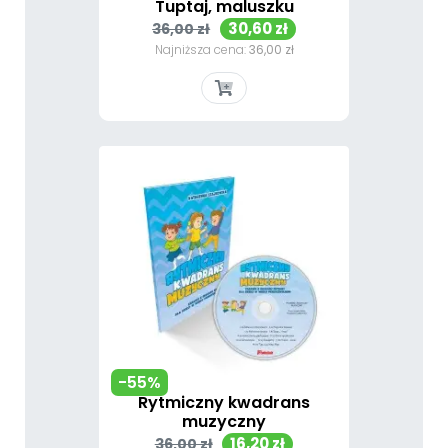
Tuptaj, maluszku
Cena
Cena
30,60 zł
36,00 zł
podstawowa
Najniższa cena:
36,00 zł
-55%
Rytmiczny kwadrans
muzyczny
Cena
Cena
16,20 zł
36,00 zł