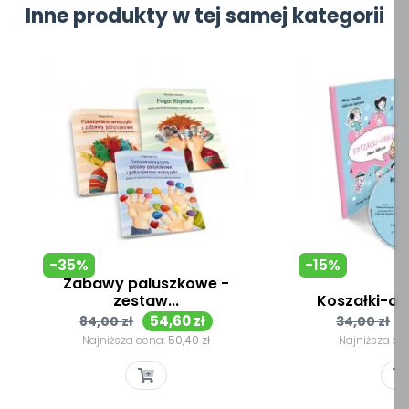
Inne produkty w tej samej kategorii
-35%
-15%
Zabawy paluszkowe -
zestaw...
Koszałki-opa
Cena
Cena
Cena
54,60 zł
84,00 zł
34,00 zł
podstawowa
podsta
Najniższa cena:
50,40 zł
Najniższa ce