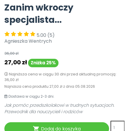
Zanim wkroczy
Pomoc
specjalista...
5.00
(5)
Agnieszka Wentrych
36,00 zł
27,00 zł
Zniżka 25%
Najniższa cena w ciągu 30 dni przed aktualną promocją:
36,00 zł
Najniższa cena produktu
27,00 zł
z dnia
05.08.2026
Dostawa w ciągu 2-3 dni.
Jak pomóc przedszkolakowi w trudnych sytuacjach.
Przewodnik dla nauczycieli i rodziców
Dodaj do koszyka
