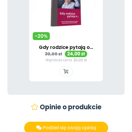
-20%
Gdy rodzice pytają o…
Cena
Cena
24,00 zł
30,00 zł
podstawowa
Najniższa cena:
30,00 zł
Opinie o produkcie
Podziel się swoją opinią