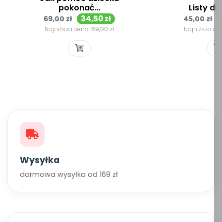
pokonać...
Listy do
Cena
Cena
Cena
34,50 zł
69,00 zł
45,00 zł
podstawowa
podsta
Najniższa cena:
69,00 zł
Najniższa ce
Wysyłka
darmowa wysyłka od 169 zł