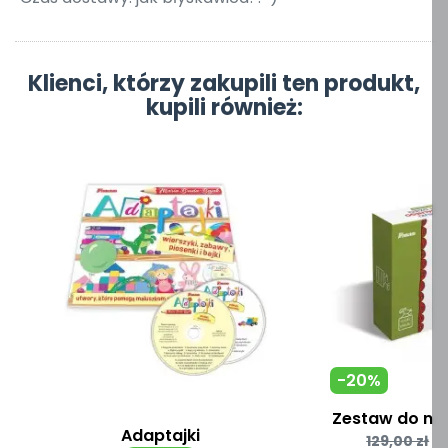
Klienci, którzy zakupili ten produkt,
kupili również:
-20%
Zestaw do nauk
Adaptajki
Cena
129,00 zł