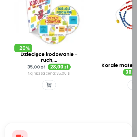
-20%
Dziecięce kodowanie -
ruch,...
Korale matem
Cena
Cena
28,00 zł
35,00 zł
Cen
36,00
podstawowa
Najniższa cena:
35,00 zł