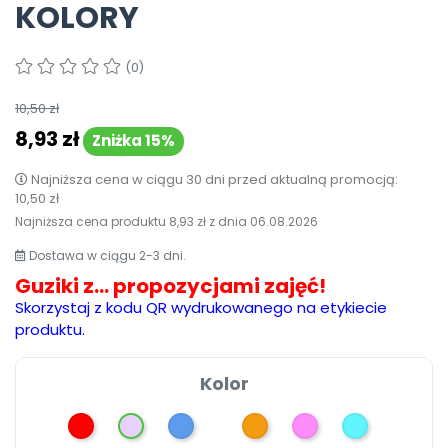
KOLORY
Pomoc
(0)
10,50 zł
8,93 zł
Zniżka 15%
Najniższa cena w ciągu 30 dni przed aktualną promocją:
10,50 zł
Najniższa cena produktu
8,93 zł
z dnia
06.08.2026
Dostawa w ciągu 2-3 dni.
Guziki z... propozycjami zajęć!
Skorzystaj z kodu QR wydrukowanego na etykiecie
produktu.
Kolor
Czerwony
Liliowy
Niebieski
Pomarańczowy
Różowy
Turkusowy
Amarantowy
Oliwkowy