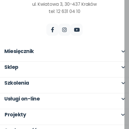
ul. Kwiatowa 3, 30-437 Kraków
tel: 12 631 04 10
Miesięcznik
O miesięczniku
Sklep
W numerze
Pełna oferta
Szkolenia
Scenariusze i artykuły
Moje zakupy
O szkoleniach
Pomoce dydaktyczne
Usługi on-line
Dla autorów
Online
Archiwum
bliżej MAX
Odbiory i kontakt
Projekty
Otwarte
Dla autorów
Moja Płytoteka
Program Skarbonka
Wszystkie projekty
Dla rad pedagogicznych