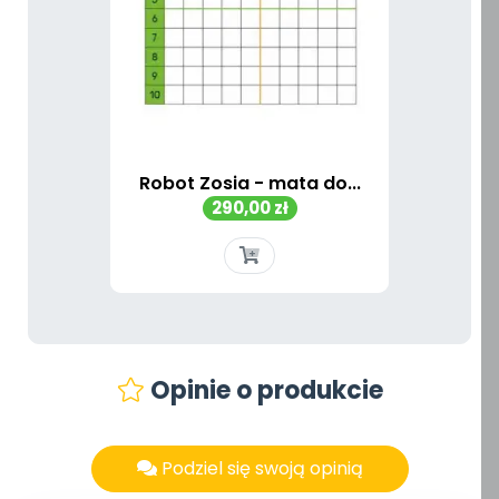
Robot Zosia - mata do...
Cena
290,00 zł
Opinie o produkcie
Podziel się swoją opinią