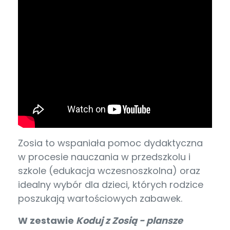
Zosia to wspaniała pomoc dydaktyczna
w procesie nauczania w przedszkolu i
szkole (edukacja wczesnoszkolna) oraz
idealny wybór dla dzieci, których rodzice
poszukają wartościowych zabawek.
W zestawie
Koduj z Zosią - plansze