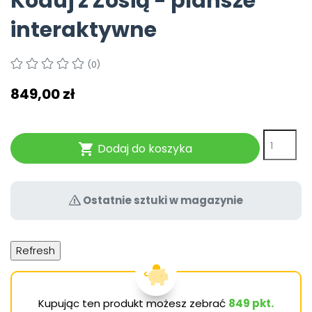
Koduj z Zosią - plansze
Pomoc
interaktywne
(0)
849,00 zł
Dodaj do koszyka

Ostatnie sztuki w magazynie
Kupując ten produkt możesz zebrać
849
pkt.