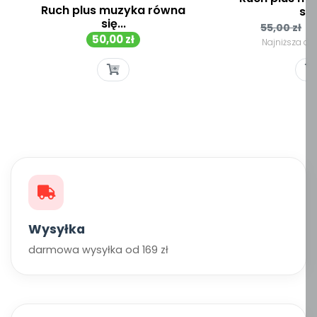
Ruch plus muzyka równa
się.
się...
Cena
C
55,00 zł
Cena
50,00 zł
podsta
Najniższa ce
Wysyłka
darmowa wysyłka od 169 zł