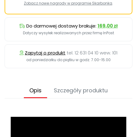
Zobacz nowe nagrody w programie Skarbonka
.
Do darmowej dostawy brakuje:
169,00 zł
Dotyczy wysyłek realizowanych przez firmę InPost
Zapytaj o produkt
tel. 12 631 04 10 wew. 101
od poniedziałku do piątku w godz. 7.00-15.00
Opis
Szczegóły produktu