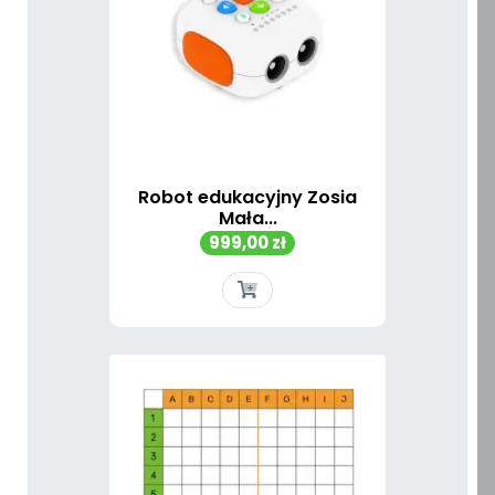
Robot edukacyjny Zosia
Mała...
Cena
999,00 zł