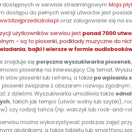
w
dostępnych w serwisie streamingowym
Moja pły
m dostępu do pełnych wersji utworów jest posiad
w.blizejprzedszkola.pl
oraz zalogowanie się na swó
ycji użytkowników serwisu jest
ponad 7000 utw
lnym – są to piosenki, podkłady muzyczne do nic
wiadania
,
bajki i wiersze w formie audiobookó
e znajduje się
poręczna wyszukiwarka piosenek
emowo piosenkę na interesujący Cię temat. Wysz
h słów piosenki lub refrenu, a także
po wpisaniu 
 piosenki związane z obszarem rozwoju zgodny
ać z dziećmi. Wyszukiwarka umożliwia także
odnal
ych
, takich jak tempo (utwór wolny lub szybki), 
) czy rodzaj tańca (np. walczyk lub rock-and-roll
 serwisu można wykorzystywać podczas zajęć przy
ymi głośnikami, a także tabletu lub smartfonu sp