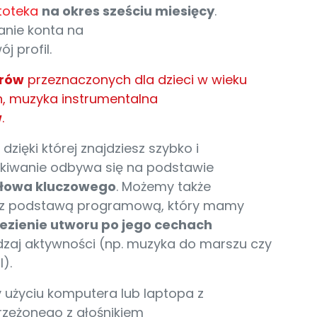
toteka
na okres sześciu miesięcy
.
anie konta na
j profil.
orów
przeznaczonych dla dzieci w wieku
h, muzyka instrumentalna
w
.
, dzięki której znajdziesz szybko i
ukiwanie odbywa się na podstawie
słowa kluczowego
. Możemy także
m z podstawą programową, który mamy
ezienie utworu po jego cechach
rodzaj aktywności (np. muzyka do marszu czy
).
 użyciu komputera lub laptopa z
rzężonego z głośnikiem