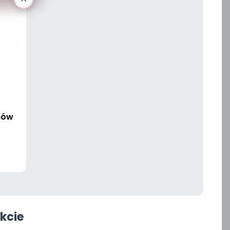
mów
kcie