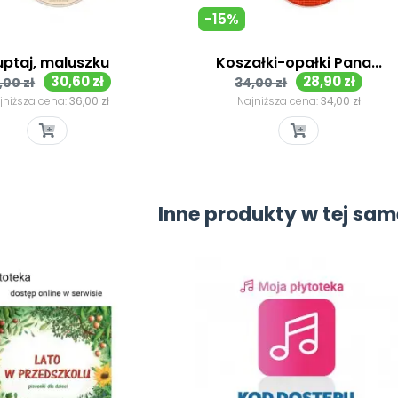
-15%
uptaj, maluszku
Koszałki-opałki Pana...
ena
Cena
Cena
Cena
30,60 zł
28,90 zł
,00 zł
34,00 zł
odstawowa
podstawowa
jniższa cena:
36,00 zł
Najniższa cena:
34,00 zł
Szybki podgląd
Szybki podgląd


Inne produkty w tej same