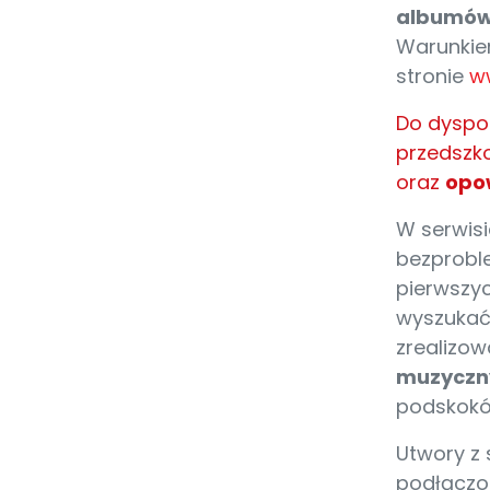
albumó
Warunkie
stronie
ww
Do dyspoz
przedszko
oraz
opo
W serwisi
bezprobl
pierwszyc
wyszukać
zrealizow
muzyczn
podskoków
Utwory z
podłączon