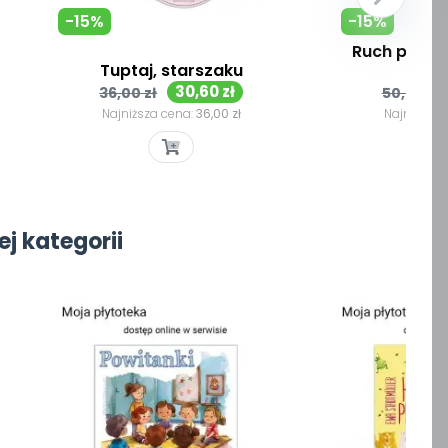
-15%
-15%
Ruch plus 
Tuptaj, starszaku
s
Cena
Cena
Cena
30,60 zł
36,00 zł
50,00 zł
podstawowa
podst
Najniższa cena:
36,00 zł
Najniższa 
Szybki podgląd
Szyb


j kategorii