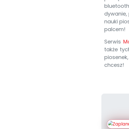
bluetooth
dywanie, 
nauki pio
palcem!
Serwis
Mo
także tyc
piosenek,
chcesz!