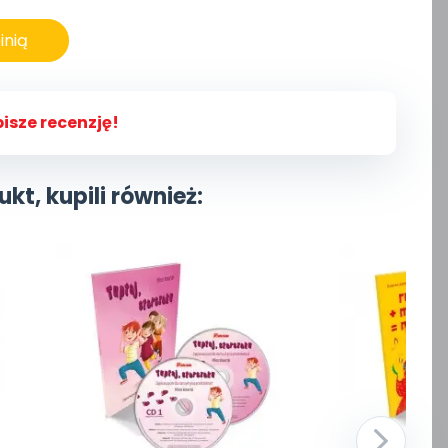
inią
isze recenzję!
ukt, kupili również: