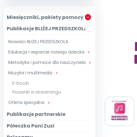
Zam
Kio
Szko
E-wy
Doo
Miesięczniki, pakiety pomocy
Pozn
Publikacje BLIŻEJ PRZEDSZKOLA
∞
Pakiet 
Dodaj wpis
Sen
Pełen dostęp
Akre
Testuj przez 7 dni
Patr
Nowości BLIŻEJ PRZEDSZKOLA
Strefy, k
Edukacja i wsparcie rozwoju dziecka
Akademia E

Zoba
Kuratora Ośw
Metodyka i pomoce dla nauczyciela

Muzyka i multimedia

E-booki
Piosenki w streamingu
Oferta specjalna

Publikacje partnerskie
Półeczka Pani Zuzi