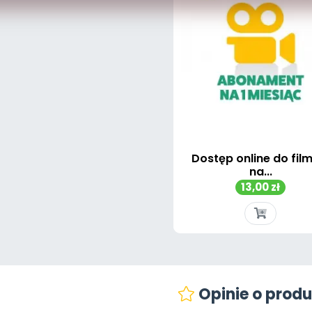
Dostęp online do fil
na...
Cena
13,00 zł
Szybki podgląd

Opinie o produ