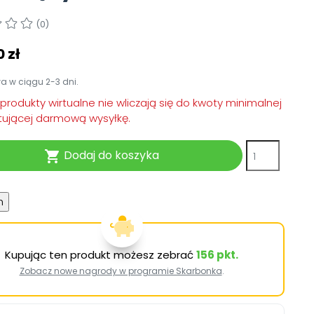
TikTok
Zobacz nas na TikToku
Nowości
wej
(0)
Książka (dla) Przedszkolaka
Promowanie czytelnictwa
Zapowiedzi
 zł
YouTube
zkoli
Filmy edukacyjne
Polecamy
 w ciągu 2-3 dni.
osk Online.
Promocje
produkty wirtualne nie wliczają się do kwoty minimalnej
ującej darmową wysyłkę.
i.
Akredytacja Małopolskiego
Archiwalne numery
Dodaj do koszyka

Pomoc
Kupując ten produkt możesz zebrać
156
pkt.
Zobacz nowe nagrody w programie Skarbonka
.