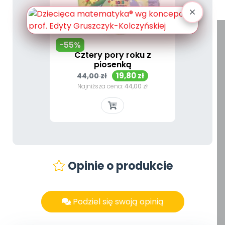
-55%
Cztery pory roku z
piosenką
Cena
Cena
19,80 zł
44,00 zł
podstawowa
Najniższa cena:
44,00 zł
Opinie o produkcie
Podziel się swoją opinią