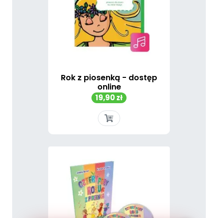
Rok z piosenką - dostęp
online
Cena
19,90 zł