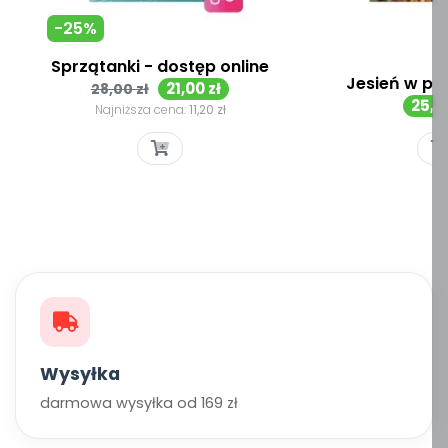
-25%
Sprzątanki - dostęp online
Jesień w prz
Cena
Cena
21,00 zł
28,00 zł
Cen
25,00
podstawowa
Najniższa cena:
11,20 zł
Wysyłka
darmowa wysyłka od 169 zł