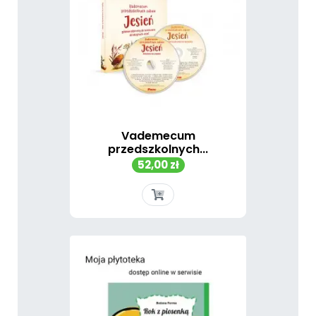
Vademecum
przedszkolnych...
Cena
52,00 zł