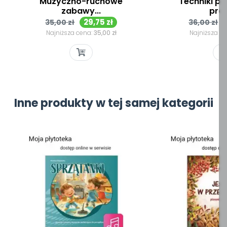
Muzyczno-ruchowe
Techniki pl
zabawy...
prac
Cena
Cena
Cena
29,75 zł
35,00 zł
36,00 zł
podstawowa
podsta
Najniższa cena:
35,00 zł
Najniższa c
Inne produkty w tej samej kategorii