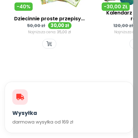
-40%
-30,00 ZŁ
Kalendarz 3
Dziecinnie proste przepisy...
rok
Cena
Cena
Cena
30,00 zł
50,00 zł
120,00 zł
podstawowa
podsta
Najniższa cena:
35,00 zł
Najniższa ce
Wysyłka
darmowa wysyłka od 169 zł