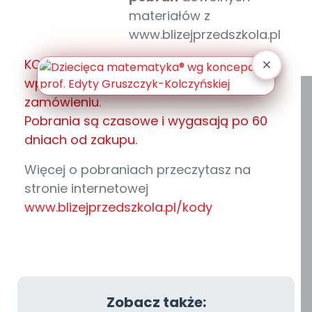
materiałów z
www.blizejprzedszkola.pl
KOD zostanie wysłany po zaksięgowaniu
wpłaty na adres mailowy podany w
zamówieniu.
Pobrania są czasowe i wygasają po 60
dniach od zakupu.
Więcej o pobraniach przeczytasz na
stronie internetowej
www.blizejprzedszkola.pl/kody
Zobacz także: