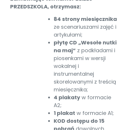
PRZEDSZKOLA, otrzymasz:
84 strony miesięcznika
ze scenariuszami zajęć i
artykułami;
płytę CD
„Wesołe nutki
na maj”
z podkładami i
piosenkami w wersji
wokalnej i
instrumentalnej
skorelowanymi z treścią
miesięcznika;
4 plakaty
w formacie
A2;
1 plakat
w formacie A1;
KOD dostępu do 15
pobrań
dowolnych