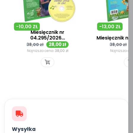
-10,00 ZŁ
-13,00 ZŁ
Miesięcznik nr
04.295/2026...
Miesięcznik nr 
Cena
Cena
Cena
28,00 zł
38,00 zł
38,00 zł
podstawowa
podsta
Najniższa cena:
38,00 zł
Najniższa ce
Wysyłka