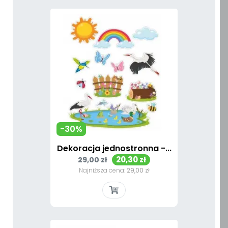
-30%
Dekoracja jednostronna -...
Cena
Cena
20,30 zł
29,00 zł
podstawowa
Najniższa cena:
29,00 zł