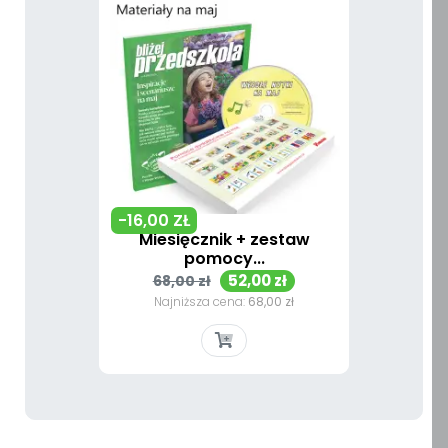
-16,00 ZŁ
Miesięcznik + zestaw
pomocy...
Cena
Cena
52,00 zł
68,00 zł
podstawowa
Najniższa cena:
68,00 zł