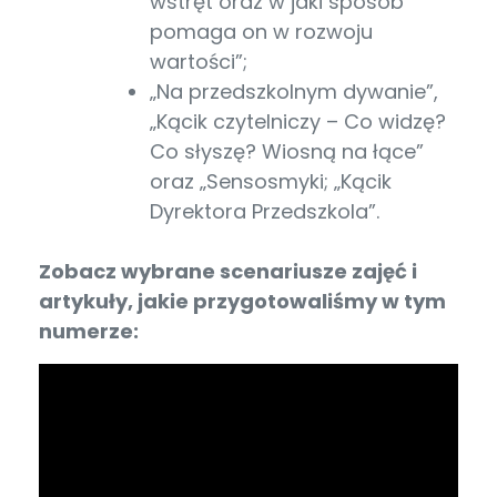
wstręt oraz w jaki sposób
pomaga on w rozwoju
wartości”;
„Na przedszkolnym dywanie”,
„Kącik czytelniczy – Co widzę?
Co słyszę? Wiosną na łące”
oraz „Sensosmyki; „Kącik
Dyrektora Przedszkola”.
Zobacz wybrane scenariusze zajęć i
artykuły, jakie przygotowaliśmy w tym
numerze: