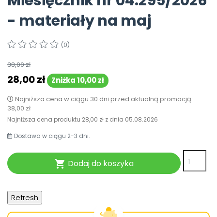
Miesięcznik nr 04.295/2026
Pomoc
- materiały na maj
(0)
38,00 zł
28,00 zł
Zniżka 10,00 zł
Najniższa cena w ciągu 30 dni przed aktualną promocją:
38,00 zł
Najniższa cena produktu
28,00 zł
z dnia
05.08.2026
Dostawa w ciągu 2-3 dni.
Dodaj do koszyka
