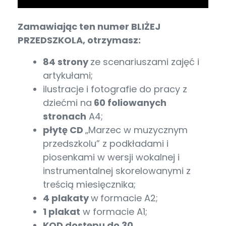
Zamawiając ten numer BLIŻEJ
PRZEDSZKOLA, otrzymasz:
84 strony
ze scenariuszami zajęć i
artykułami;
ilustracje i fotografie do pracy z
dziećmi na
60 foliowanych
stronach
A4;
płytę CD
„Marzec w muzycznym
przedszkolu” z podkładami i
piosenkami w wersji wokalnej i
instrumentalnej skorelowanymi z
treścią miesięcznika;
4 plakaty
w
formacie A2;
1 plakat
w formacie A1;
KOD dostępu do 30