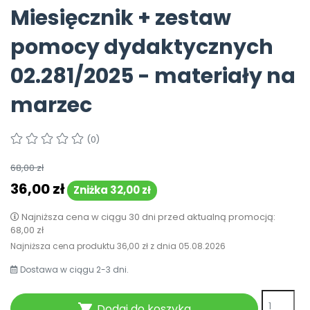
Miesięcznik + zestaw
Pomoc
pomocy dydaktycznych
02.281/2025 - materiały na
marzec
(0)
68,00 zł
36,00 zł
Zniżka 32,00 zł
Najniższa cena w ciągu 30 dni przed aktualną promocją:
68,00 zł
Najniższa cena produktu
36,00 zł
z dnia
05.08.2026
Dostawa w ciągu 2-3 dni.
Dodaj do koszyka
