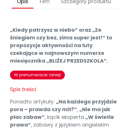
Opis
Film
Szczegóły produktu
„Kiedy patrzysz w niebo” oraz „Ze
śniegiem czy bez, zima super jest!” to
propozycje aktywności na luty
czekające w najnowszym numerze
miesięcznika „BLIŻEJ PRZEDSZKOLA”.
W prenumeracie taniej!
Spis treści
Ponadto artykuły:
„Na każdego przyjdzie
pora – prawda czy mit?”
,
„Nie ma jak
plac zabaw”
, kącik eksperta
„W świetle
prawa”
, zabawy z językiem angielskim