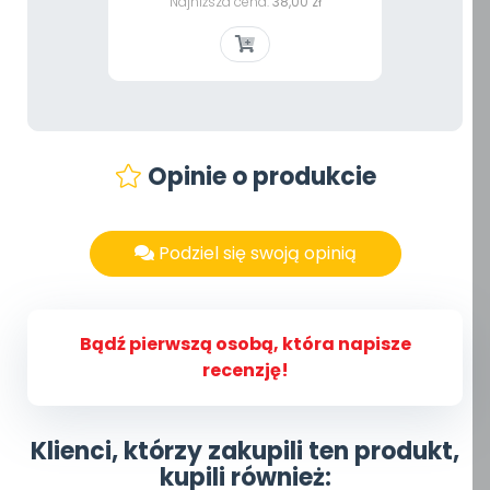
podstawowa
Najniższa cena:
38,00 zł
Opinie o produkcie
Podziel się swoją opinią
Bądź pierwszą osobą, która napisze
recenzję!
Klienci, którzy zakupili ten produkt,
kupili również: