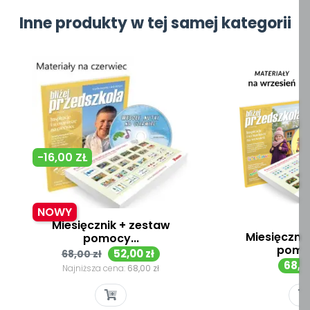
Inne produkty w tej samej kategorii
-16,00 ZŁ
NOWY
Miesięcznik + zestaw
Miesięczni
pomocy...
pomoc
Cena
Cena
52,00 zł
68,00 zł
Cen
68,00
podstawowa
Najniższa cena:
68,00 zł