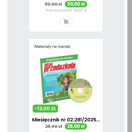
Cena
Cena
30,00 zł
50,00 zł
podstawowa
Najniższa cena:
35,00 zł
-13,00 ZŁ
Miesięcznik nr 02.281/2025...
Cena
Cena
25,00 zł
38,00 zł