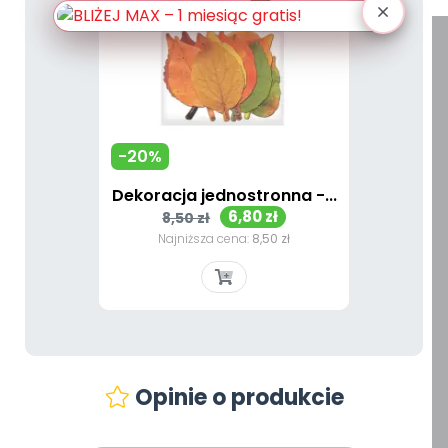
-20%
Dekoracja jednostronna -...
Cena
Cena
6,80 zł
8,50 zł
podstawowa
Najniższa cena:
8,50 zł
Opinie o produkcie