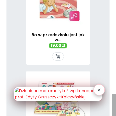
Bo w przedszkolu jest jak
w...
Cena
19,00 zł