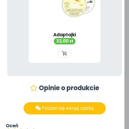
Adaptajki
Cena
32,00 zł
Opinie o produkcie
Podziel się swoją opinią
Oceń