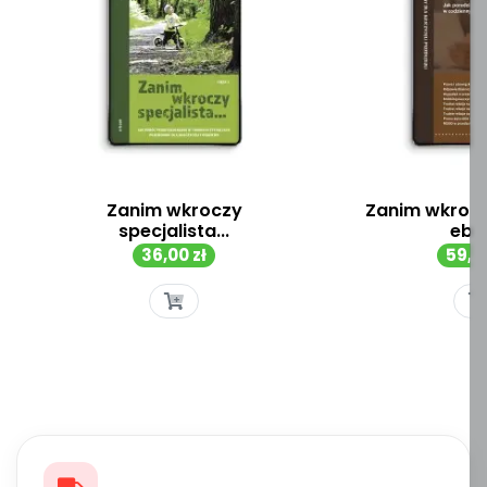
Zanim wkroczy
Zanim wkrocz
specjalista...
ebo
Cena
Cen
36,00 zł
59,00