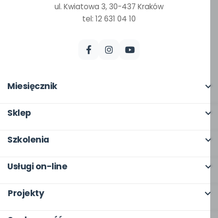
ul. Kwiatowa 3, 30-437 Kraków
tel: 12 631 04 10
Miesięcznik
O miesięczniku
Sklep
W numerze
Pełna oferta
Szkolenia
Scenariusze i artykuły
Moje zakupy
O szkoleniach
Pomoce dydaktyczne
Usługi on-line
Dla autorów
Online
Archiwum
bliżej MAX
Odbiory i kontakt
Projekty
Otwarte
Dla autorów
Moja Płytoteka
Program Skarbonka
Wszystkie projekty
Dla rad pedagogicznych