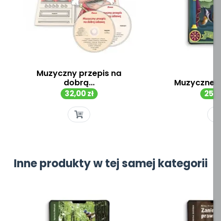
Muzyczny przepis na
dobrą...
Muzyczne sc
Cena
Cen
32,00 zł
25,0
Inne produkty w tej samej kategorii