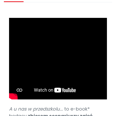
A u nas w przedszkolu...
to e-book*
będący
zbiorem scenariuszy zajęć