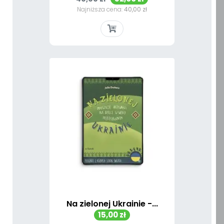
podstawowa
Najniższa cena:
40,00 zł
Na zielonej Ukrainie -...
Cena
15,00 zł