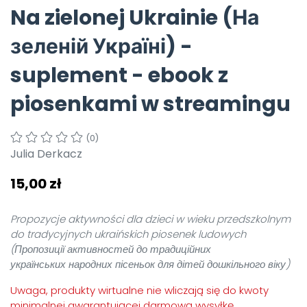
Na zielonej Ukrainie (На
Pomoc
зеленій Україні) -
suplement - ebook z
piosenkami w streamingu
(0)
Julia Derkacz
15,00 zł
Propozycje aktywności dla dzieci w wieku przedszkolnym
do tradycyjnych ukraińskich piosenek ludowych
(
Пропозиції активностей до традиційних
українських
народних пісеньок для дітей дошкільного віку
)
Uwaga, produkty wirtualne nie wliczają się do kwoty
minimalnej gwarantującej darmową wysyłkę.