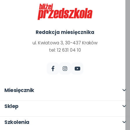
Redakcja miesięcznika
ul. Kwiatowa 3, 30-437 Kraków
tel: 12 631 04 10
Miesięcznik
O miesięczniku
Sklep
W numerze
Pełna oferta
Szkolenia
Scenariusze i artykuły
Moje zakupy