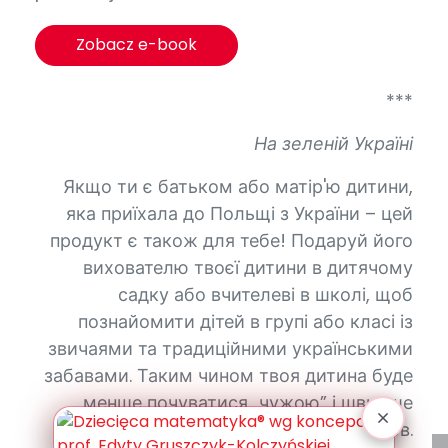
Zobacz e-book
***
На
зеленій Україні
Якщо ти є батьком або матір'ю дитини,
яка приїхала до Польщі з України – цей
продукт є також для тебе! Подаруй його
вихователю твоєї дитини в дитячому
садку або вчителеві в школі, щоб
познайомити дітей в групі або класі із
звичаями та традиційними українськими
забавами. Таким чином твоя дитина буде
менше почуватися
„
чужою
”
і швидше
пристосується до нових для неї умов.