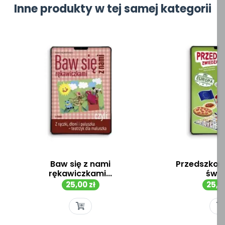
Inne produkty w tej samej kategorii
Baw się z nami
Przedszkol
rękawiczkami...
świat
Cena
Cen
25,00 zł
25,00