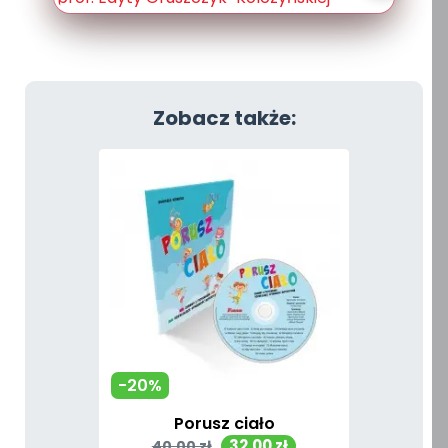
Zobacz także:
-20%
Porusz ciało
Cena
Cena
32,00 zł
40,00 zł