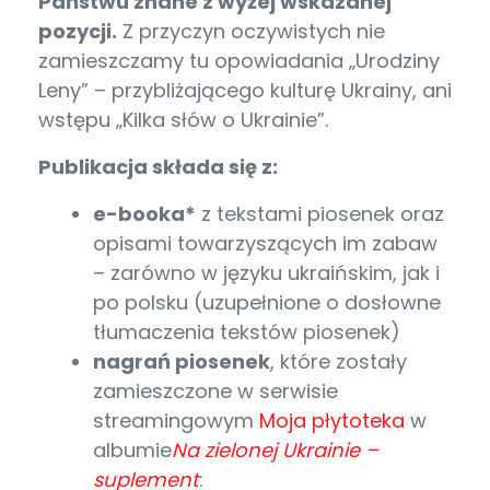
Państwu znane z wyżej wskazanej
pozycji.
Z przyczyn oczywistych nie
zamieszczamy tu opowiadania „Urodziny
Leny” – przybliżającego kulturę Ukrainy, ani
wstępu „Kilka słów o Ukrainie”.
Publikacja składa się z:
e-booka*
z tekstami piosenek oraz
opisami towarzyszących im zabaw
– zarówno w języku ukraińskim, jak i
po polsku (uzupełnione o dosłowne
tłumaczenia tekstów piosenek)
nagrań piosenek
, które zostały
zamieszczone w serwisie
streamingowym
Moja płytoteka
w
albumie
Na zielonej Ukrainie –
suplement
: