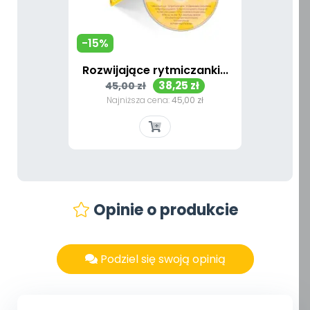
-15%
Rozwijające rytmiczanki...
Cena
Cena
38,25 zł
45,00 zł
podstawowa
Najniższa cena:
45,00 zł
Opinie o produkcie
Podziel się swoją opinią