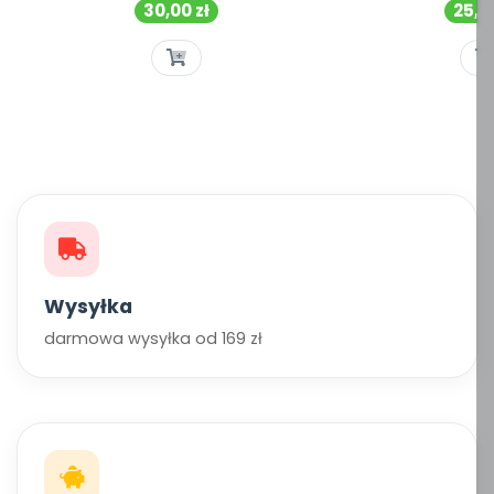
Cena
Cen
30,00 zł
25,00
Wysyłka
darmowa wysyłka od 169 zł