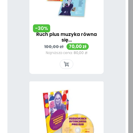
-30%
Ruch plus muzyka równa
się...
Cena
Cena
70,00 zł
100,00 zł
podstawowa
Najniższa cena:
80,00 zł