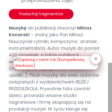
przeprowadzenia zajęć.
Posłuchaj fragmentów
Muzykę
do publikacji stworzył
Miłosz
Konarski
– znany jako Pan Miłosz.
Nauczyciel rytmiki, kompozytor, aranżer,
instrumentalista. Autor muzyki do ponad
400 piosenek, a także publikacji
wspierających rozwój muzyczny dzieci
(m.in. z cyklu
Tuptaj...
oraz
Koszałki-
opałki...
). Pisał muzykę dla wielu autorów
związanych z wydawnictwem BLIŻEJ
PRZEDSZKOLA. Prywatnie tata czwórki
dzieci, prowadzi własne studio
nagraniowe i firmę skupiającą się na
produkcji muzyki. W życiu kieruje się