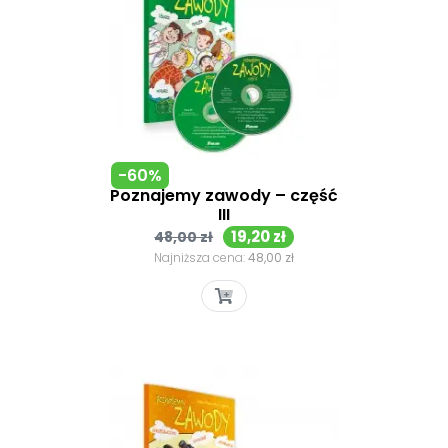
-60%
Poznajemy zawody – część
III
Cena
Cena
19,20 zł
48,00 zł
podstawowa
Najniższa cena:
48,00 zł