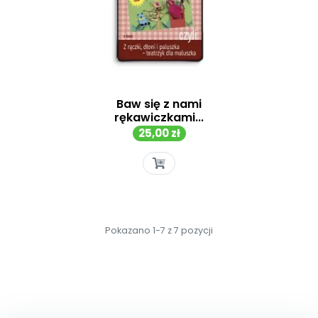
Baw się z nami
rękawiczkami...
Cena
25,00 zł
Pokazano 1-7 z 7 pozycji