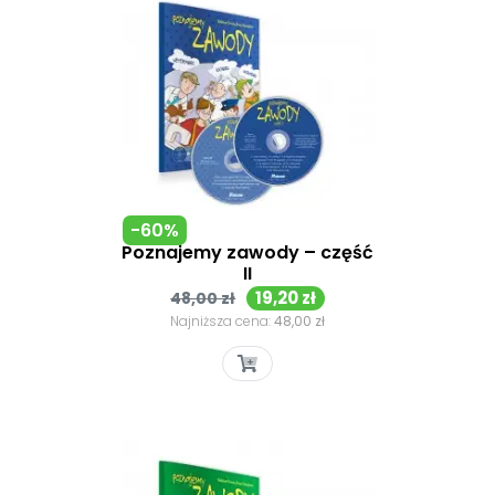
-60%
Poznajemy zawody – część
II
Cena
Cena
19,20 zł
48,00 zł
podstawowa
Najniższa cena:
48,00 zł