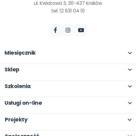
ul. Kwiatowa 3, 30-437 Kraków
tel: 12 631 04 10
Miesięcznik
O miesięczniku
Sklep
W numerze
Pełna oferta
Szkolenia
Scenariusze i artykuły
Moje zakupy
O szkoleniach
Pomoce dydaktyczne
Usługi on-line
Dla autorów
Online
Archiwum
bliżej MAX
Odbiory i kontakt
Projekty
Otwarte
Dla autorów
Moja Płytoteka
Program Skarbonka
Wszystkie projekty
Dla rad pedagogicznych