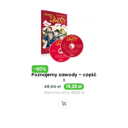
-60%
Poznajemy zawody – część
I
Cena
Cena
19,20 zł
48,00 zł
podstawowa
Najniższa cena:
48,00 zł