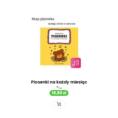
Pomoc
Piosenki na każdy miesiąc
-...
Cena
19,90 zł