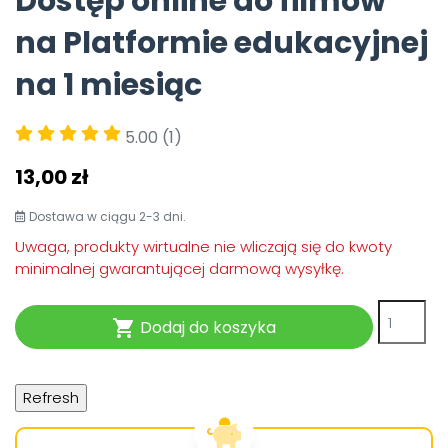
Dostęp online do filmów
Pomoc
na Platformie edukacyjnej
na 1 miesiąc
5.00
(1)
13,00 zł
Dostawa w ciągu 2-3 dni.
Uwaga, produkty wirtualne nie wliczają się do kwoty
minimalnej gwarantującej darmową wysyłkę.
Dodaj do koszyka
