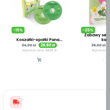
-15%
-25%
Zabawy sens
Koszałki-opałki Pana...
każd
Cena
Cena
Cena
28,90 zł
34,00 zł
35,00 zł
podstawowa
podsta
Najniższa cena:
34,00 zł
Najniższa c