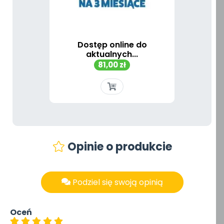
Dostęp online do
aktualnych...
Cena
81,00 zł
Opinie o produkcie
Podziel się swoją opinią
Oceń