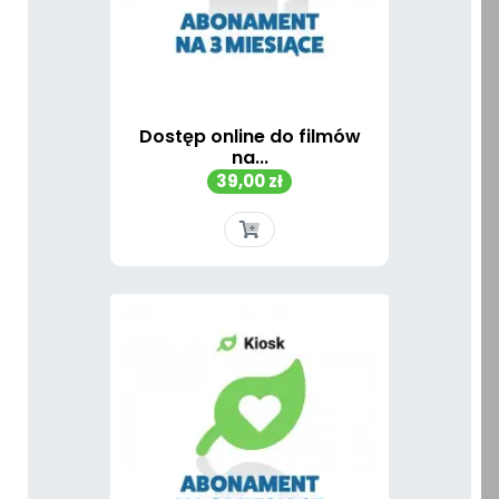
Dostęp online do filmów
na...
Cena
39,00 zł