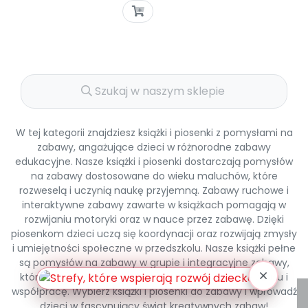
Pomoc
W tej kategorii znajdziesz książki i piosenki z pomysłami na
zabawy, angażujące dzieci w różnorodne zabawy
edukacyjne. Nasze książki i piosenki dostarczają pomysłów
na zabawy dostosowane do wieku maluchów, które
rozweselą i uczynią naukę przyjemną. Zabawy ruchowe i
interaktywne zabawy zawarte w książkach pomagają w
rozwijaniu motoryki oraz w nauce przez zabawę. Dzięki
piosenkom dzieci uczą się koordynacji oraz rozwijają zmysły
i umiejętności społeczne w przedszkolu. Nasze książki pełne
są pomysłów na zabawy w grupie i integracyjne zabawy,
które umożliwiają maluchom wspólne spędzanie czasu i
współpracę. Wybierz książki i piosenki do zabawy i wprowadź
dzieci w fascynujący świat kreatywnych zabaw!