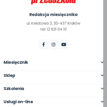
Redakcja miesięcznika
ul. Kwiatowa 3, 30-437 Kraków
tel: 12 631 04 10
Miesięcznik
O miesięczniku
Sklep
W numerze
Pełna oferta
Szkolenia
Scenariusze i artykuły
Moje zakupy
O szkoleniach
Pomoce dydaktyczne
Usługi on-line
Dla autorów
Online