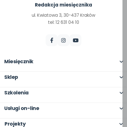
Redakcja miesięcznika
ul. Kwiatowa 3, 30-437 Kraków
tel: 12 631 04 10
Miesięcznik
O miesięczniku
Sklep
W numerze
Pełna oferta
Szkolenia
Scenariusze i artykuły
Moje zakupy
O szkoleniach
Pomoce dydaktyczne
Usługi on-line
Dla autorów
Online
Archiwum
bliżej MAX
Odbiory i kontakt
Projekty
Otwarte
Dla autorów