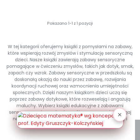
Pomoc
Pokazano 1-1 z 1 pozycji
W tej kategorii oferujemy książki z pomysłami na zabawy,
które wspierają rozwój zmysłów i stymulację sensoryczną
dzieci. Nasze książki zawierają zabawy sensoryczne
pomagające w ćwiczeniu zmysłów, takich jak dotyk, smak,
zapach czy wzrok. Zabawy sensoryczne w przedszkolu są
doskonałą okazją do nauki przez zabawę, rozwijania
koordynacji ruchowej oraz wzmocnienia umiejętności
społecznych. Dzięki naszym książkom dzieci uczą się
poprzez zabawy dotykowe, które rozweselają i angażują
maluchy. Wybierz książki edukacyjne z zabawami
sensorycznymi – wspieraj rozwój sensoryczny i pomagaj
najmłodszym w odkrywaniu świata poprzez zabawę i
interakcję z otoczeniem.