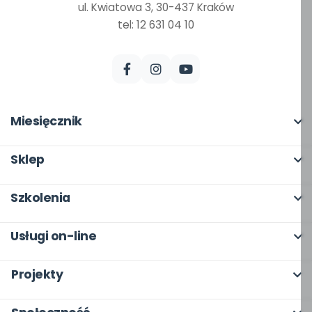
ul. Kwiatowa 3, 30-437 Kraków
tel: 12 631 04 10
Miesięcznik
O miesięczniku
Sklep
W numerze
Pełna oferta
Szkolenia
Scenariusze i artykuły
Moje zakupy
O szkoleniach
Pomoce dydaktyczne
Usługi on-line
Dla autorów
Online
Archiwum
bliżej MAX
Odbiory i kontakt
Projekty
Otwarte
Dla autorów
Moja Płytoteka
Program Skarbonka
Wszystkie projekty
Dla rad pedagogicznych