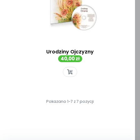
Urodziny Ojczyzny
Cena
40,00 zł
Pokazano 1-7 z 7 pozycji