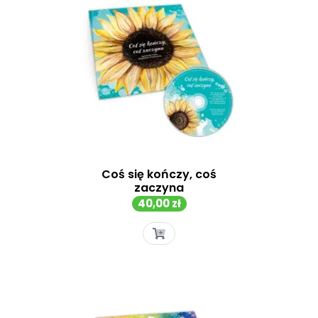
Coś się kończy, coś
zaczyna
Cena
40,00 zł