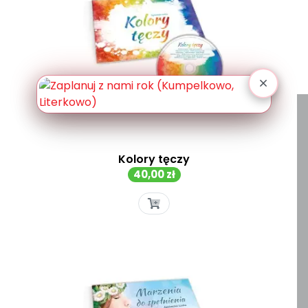
Kolory tęczy
Cena
40,00 zł