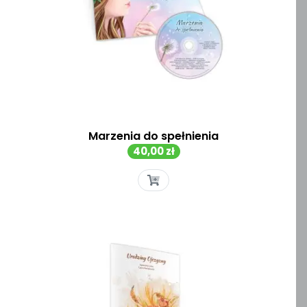
Marzenia do spełnienia
Cena
40,00 zł