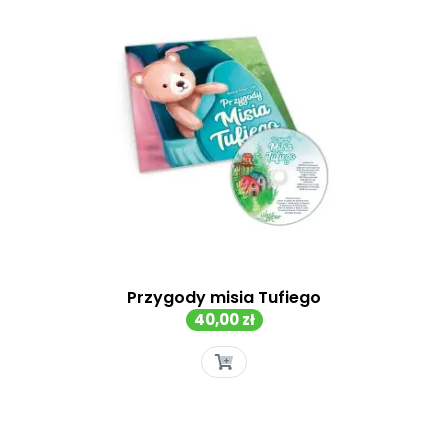
Przygody misia Tufiego
Cena
40,00 zł