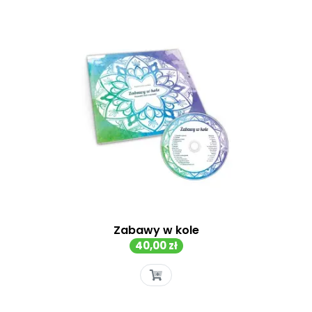
Pomoc
Zabawy w kole
Cena
40,00 zł